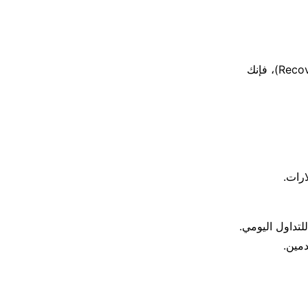
إذا فقدت محفظة العملات الرقمية USB ولم تقم بحفظ عبارة الاسترداد (Recovery Phrase)، فإنك
لتداول اليومي.
دمين.