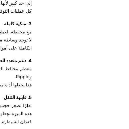
إلى حد كبير لأنها
كل عمليات التوقي
3. ملكية كاملة
مع محفظة العملات الرقمية USB، تكون أنت الوح
لا توجد وساطة م
الكاملة على أموا
4. دعم متعدد للعملات
وRipple.
هذا يجعلها أداة م
5. قابلية التنقل
نظرًا لصغر حجمها، يمكن
هذه الميزة تجعله
فقدان السيطرة.