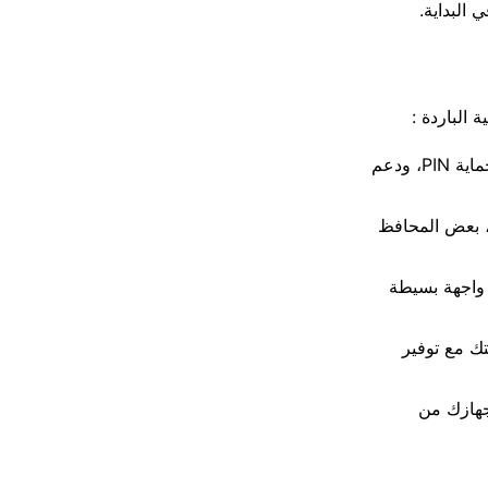
 البداية.
 الباردة :
الأمان: يجب أن تبحث عن محافظ توفر ميزات أمان قوية مثل التحقق الثنائي (2FA)، حماية PIN، ودعم
، بعض المحافظ
 واجهة بسيطة
تك مع توفير
جهازك من