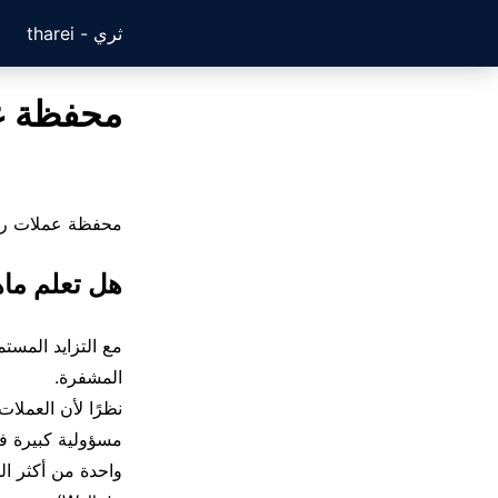
ثري - tharei
محفظة عمل
محفظة عملات رقمية usb والمعروفة بإسم الماحافظ الباردة Cold Wallets
هل تعلم ماهي
مع التزايد المست
المشفرة.
نظرًا لأن العملات
مسؤولية كبيرة ف