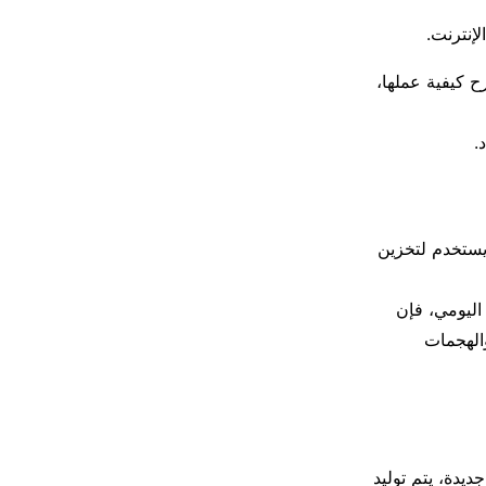
إنترنت.
 كيفية عملها،
.
لات الرقمية هي جهاز فعلي صغير يشبه في شكله الفلاشة (USB Drive) يستخدم لتخزين
للتداول اليومي، فإن
الهجمات
يدة، يتم توليد