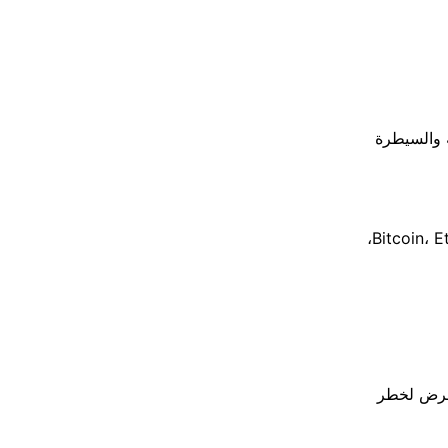
 والسيطرة
معظم محافظ العملات الرقمية USB تدعم العديد من العملات المشفرة مثل Bitcoin، Ethereum،
تعرض لخطر