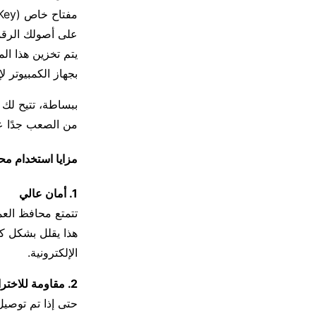
على أصولك الرقم
يتم تخزين هذا ال
بجهاز الكمبيوتر ل
ببساطة، تتيح لك 
من الصعب جدًا عل
مزايا استخدام محف
1. أمان عالي
تتمتع محافظ العملات الرقمية USB بأمان استثنائي 
هذا يقلل بشكل كب
الإلكترونية.
2. مقاومة للاختراق
حتى إذا تم توصيل