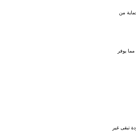
حماية من
مما يوفر
دة تبقى غير