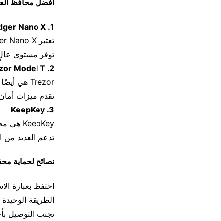
أفضل محافظ العملا
1. Ledger Nano X
تعتبر Ledger Nano X واحدة من أكثر المحافظ الباردة شهرة في السوق.
توفر مستوى عالٍ من الأم
2. Trezor Model T
Trezor هي أيضًا علامة تجارية رائدة في المحافظ الباردة.
تقدم ميزات أمان 
3. KeepKey
KeepKey هي محفظة رقمية أخرى تحظى بشعبية كبيرة.
تدعم العديد من ا
نصائح لحماية محفظ
احتفظ بعبارة الا
الطريقة الوحيدة 
تجنب التوصيل بأج