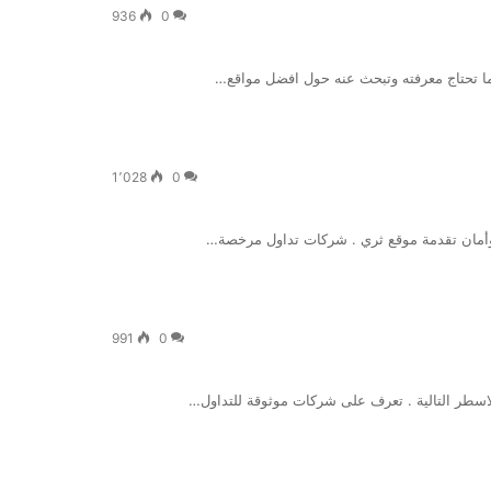
936
0
ل ما تحتاج معرفته وتبحث عنه حول افضل مواقع…
1٬028
0
ة وأمان تقدمة موقع ثري . شركات تداول مرخصة…
991
0
الاسطر التالية . تعرف على شركات موثوقة للتداول…