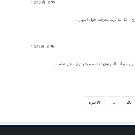
1٬043
0
ثري . كل ما تريد معرفته حول اشهر…
1٬021
0
يار وسيطك الموثوق تقدمة موقع ثري . هل تعلم…
20
...
الأخيرة