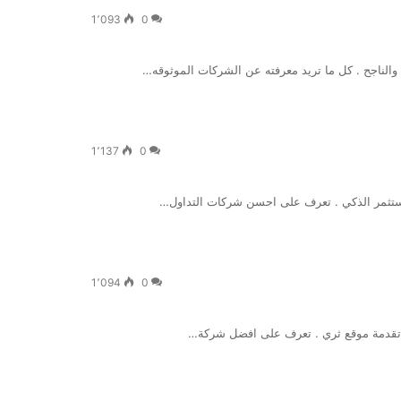
1٬093
0
ن والناجح . كل ما تريد معرفته عن الشركات الموثوقه…
1٬137
0
مستثمر الذكي . تعرف على احسن شركات التداول…
1٬094
0
 تقدمة موقع ثري . تعرف على افضل شركة…