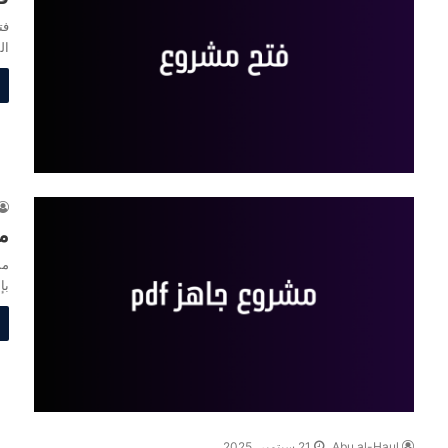
فت
ال
مش
بإ
Abu al-Haul
21 سبتمبر، 2025