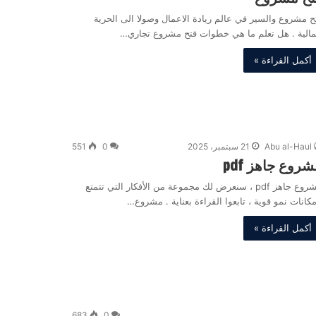
ح مشروع والسير في عالم ريادة الاعمال وصولا الى الحرية
مالية . هل تعلم ما هي خطوات فتح مشروع تجاري…
أكمل القراءة »
Abu al-Haul
21 سبتمبر، 2025
0
551
روع جاهز pdf
مشروع جاهز pdf ، سنعرض لك مجموعة من الأفكار التي تتمتع
مكانات نمو قوية ، تابعوا القراءة بعناية . مشروع…
أكمل القراءة »
683
0