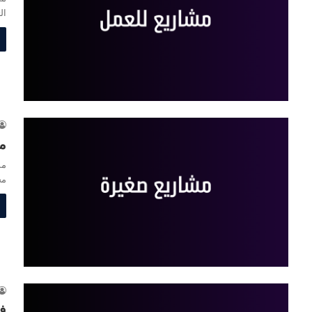
ال
م
مش
مج
ف