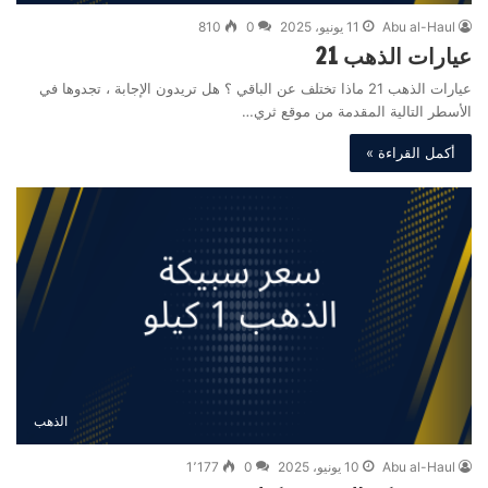
Abu al-Haul
11 يونيو، 2025
0
810
عيارات الذهب 21
عيارات الذهب 21 ماذا تختلف عن الباقي ؟ هل تريدون الإجابة ، تجدوها في
الأسطر التالية المقدمة من موقع ثري…
أكمل القراءة »
الذهب
Abu al-Haul
10 يونيو، 2025
0
1٬177