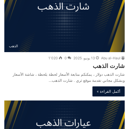
الذهب
Abu al-Haul
13 يونيو، 2025
0
1٬020
شارت الذهب
شارت الذهب دولار ، يمكنكم متابعة الأسعار لحظة بلحظة ، شاشة الأسعار
وبشكل مجاني تقدمة موقع ثري . شارت الذهب…
أكمل القراءة »