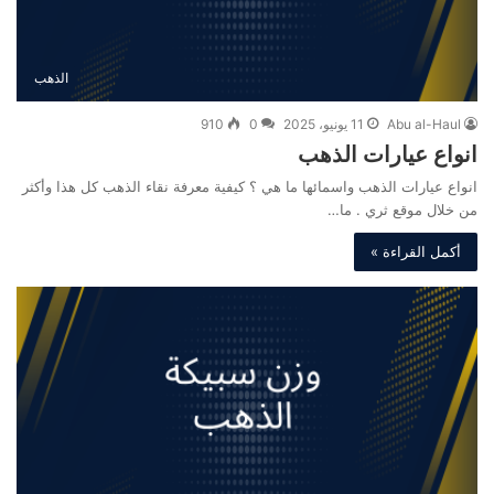
الذهب
Abu al-Haul
11 يونيو، 2025
0
910
انواع عيارات الذهب
انواع عيارات الذهب واسمائها ما هي ؟ كيفية معرفة نقاء الذهب كل هذا وأكثر
من خلال موقع ثري . ما…
أكمل القراءة »