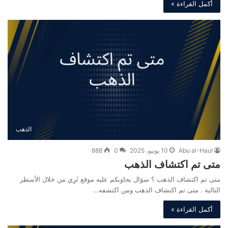
أكمل القراءة »
الذهب
Abu al-Haul
10 يونيو، 2025
0
888
متى تم اكتشاف الذهب
متى تم اكتشاف الذهب ؟ سؤال يجاوبكم عليه موقع ثَرِي من خلال الأسطر
التالية . متى تم اكتشاف الذهب ومن اكتشفه…
أكمل القراءة »