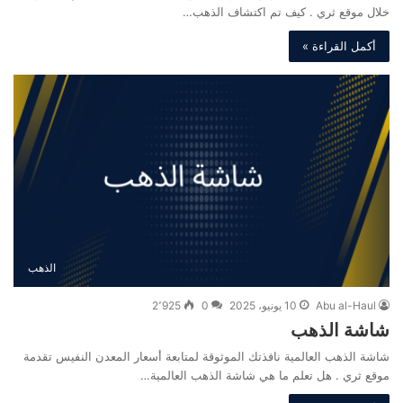
خلال موقع ثري . كيف تم اكتشاف الذهب…
أكمل القراءة »
الذهب
Abu al-Haul
10 يونيو، 2025
0
2٬925
شاشة الذهب
شاشة الذهب العالمية نافذتك الموثوقة لمتابعة أسعار المعدن النفيس تقدمة
موقع ثري . هل تعلم ما هي شاشة الذهب العالمية…