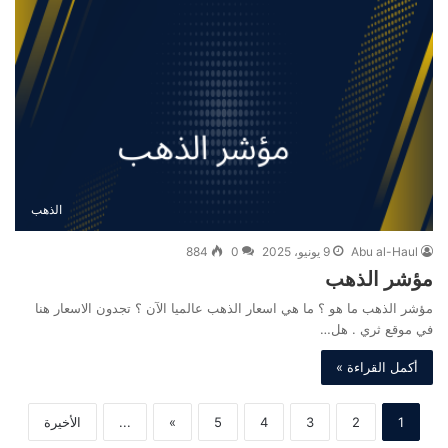
الذهب
Abu al-Haul
9 يونيو، 2025
0
884
مؤشر الذهب
مؤشر الذهب ما هو ؟ ما هي اسعار الذهب عالميا الآن ؟ تجدون الاسعار هنا
في موقع ثري . هل…
أكمل القراءة »
1
2
3
4
5
»
...
الأخيرة