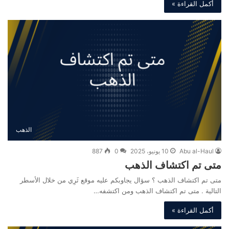
أكمل القراءة »
الذهب
Abu al-Haul
10 يونيو، 2025
0
887
متى تم اكتشاف الذهب
متى تم اكتشاف الذهب ؟ سؤال يجاوبكم عليه موقع ثَرِي من خلال الأسطر
التالية . متى تم اكتشاف الذهب ومن اكتشفه…
أكمل القراءة »