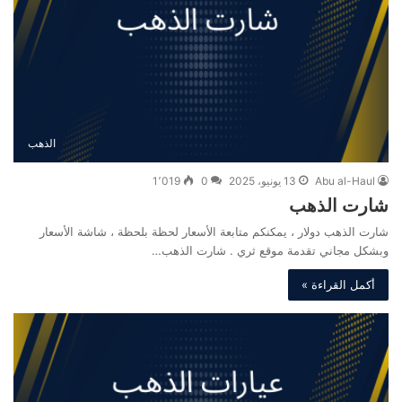
الذهب
Abu al-Haul
13 يونيو، 2025
0
1٬019
شارت الذهب
شارت الذهب دولار ، يمكنكم متابعة الأسعار لحظة بلحظة ، شاشة الأسعار
وبشكل مجاني تقدمة موقع ثري . شارت الذهب…
أكمل القراءة »