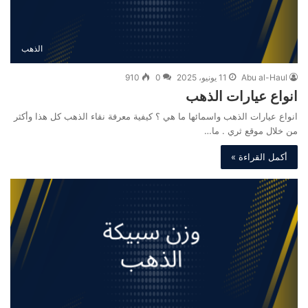
الذهب
Abu al-Haul
11 يونيو، 2025
0
910
انواع عيارات الذهب
انواع عيارات الذهب واسمائها ما هي ؟ كيفية معرفة نقاء الذهب كل هذا وأكثر
من خلال موقع ثري . ما…
أكمل القراءة »