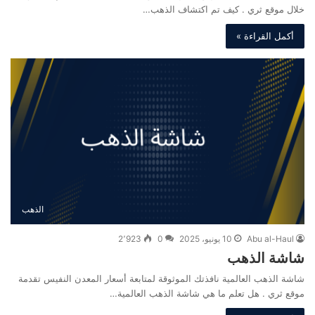
خلال موقع ثري . كيف تم اكتشاف الذهب…
أكمل القراءة »
الذهب
Abu al-Haul
10 يونيو، 2025
0
2٬923
شاشة الذهب
شاشة الذهب العالمية نافذتك الموثوقة لمتابعة أسعار المعدن النفيس تقدمة
موقع ثري . هل تعلم ما هي شاشة الذهب العالمية…