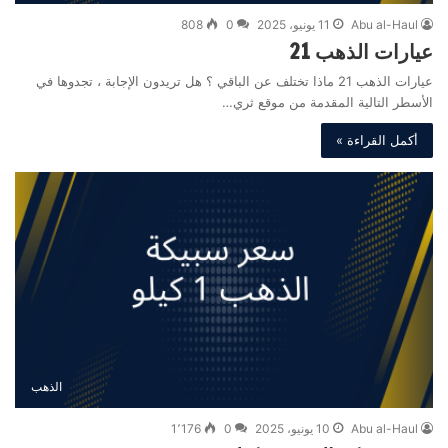
Abu al-Haul
11 يونيو، 2025
0
808
عيارات الذهب 21
عيارات الذهب 21 ماذا تختلف عن الباقي ؟ هل تريدون الإجابة ، تجدوها في
الأسطر التالية المقدمة من موقع ثري…
أكمل القراءة »
الذهب
Abu al-Haul
10 يونيو، 2025
0
1٬176