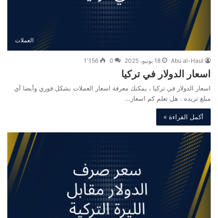
العملات
Abu al-Haul
18 يونيو، 2025
0
1٬156
اسعار الدولار في تركيا
اسعار الدولار في تركيا ، يمكنك معرفة اسعار العملات بشكل فوري وأيضا أي
مبلغ تريده . هل تعلم كم اسعار…
أكمل القراءة »