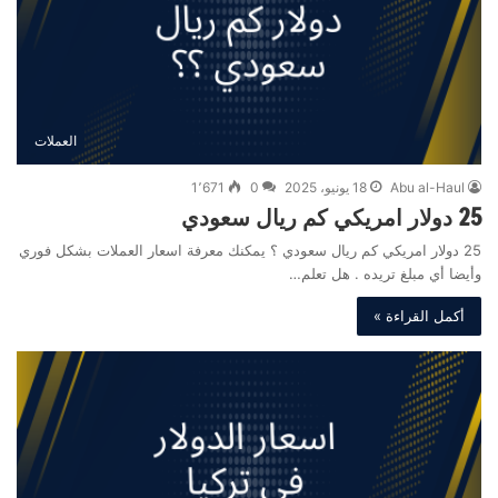
العملات
Abu al-Haul
18 يونيو، 2025
0
1٬671
25 دولار امريكي كم ريال سعودي
25 دولار امريكي كم ريال سعودي ؟ يمكنك معرفة اسعار العملات بشكل فوري
وأيضا أي مبلغ تريده . هل تعلم…
أكمل القراءة »