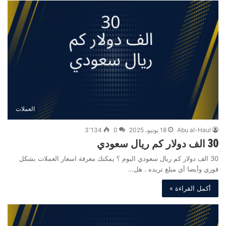
العملات
Abu al-Haul
18 يونيو، 2025
0
3٬134
30 الف دولار كم ريال سعودي
30 الف دولار كم ريال سعودي اليوم ؟ يمكنك معرفة اسعار العملات بشكل
فوري وأيضا أي مبلغ تريده . هل…
أكمل القراءة »