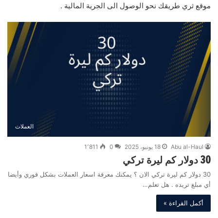
موقع ثري طريقك نحو الوصول الى الجرية المالية .
العملات
Abu al-Haul
18 يونيو، 2025
0
1٬811
30 دولار كم ليرة تركي
30 دولار كم ليرة تركي الان ؟ يمكنك معرفة اسعار العملات بشكل فوري وأيضا
أي مبلغ تريده . هل تعلم…
أكمل القراءة »