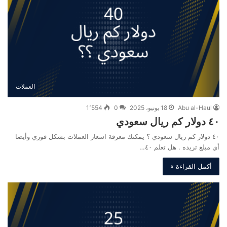
العملات
Abu al-Haul
18 يونيو، 2025
0
1٬554
٤٠ دولار كم ريال سعودي
٤٠ دولار كم ريال سعودي ؟ يمكنك معرفة اسعار العملات بشكل فوري وأيضا
أي مبلغ تريده . هل تعلم ٤٠…
أكمل القراءة »