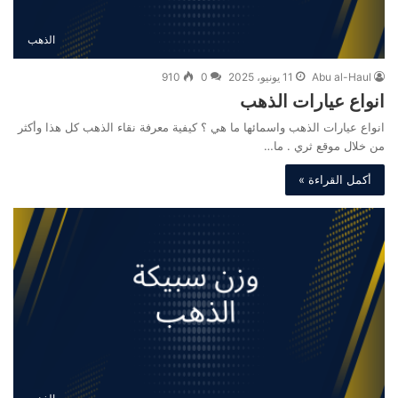
الذهب
Abu al-Haul
11 يونيو، 2025
0
910
انواع عيارات الذهب
انواع عيارات الذهب واسمائها ما هي ؟ كيفية معرفة نقاء الذهب كل هذا وأكثر
من خلال موقع ثري . ما…
أكمل القراءة »