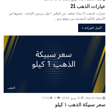
عيارات الذهب 21
عيارات الذهب 21 ماذا تختلف عن الباقي ؟ هل تريدون الإجابة ، تجدوها في
الأسطر التالية المقدمة من موقع ثري…
أكمل القراءة »
الذهب
Abu al-Haul
10 يونيو، 2025
0
1٬174
سعر سبيكة الذهب ١ كيلو