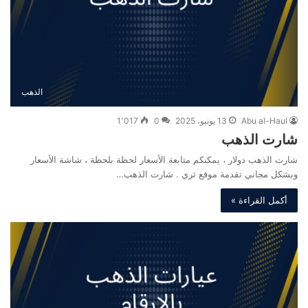
الذهب
Abu al-Haul
13 يونيو، 2025
0
1٬017
شارت الذهب
شارت الذهب دولار ، يمكنكم متابعة الأسعار لحظة بلحظة ، شاشة الأسعار
وبشكل مجاني تقدمة موقع ثري . شارت الذهب…
أكمل القراءة »