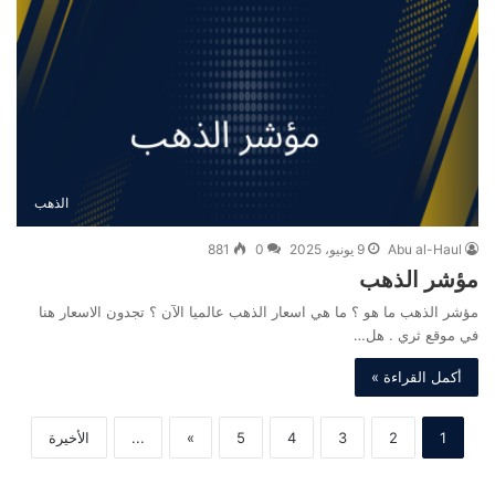
الذهب
Abu al-Haul
9 يونيو، 2025
0
881
مؤشر الذهب
مؤشر الذهب ما هو ؟ ما هي اسعار الذهب عالميا الآن ؟ تجدون الاسعار هنا
في موقع ثري . هل…
أكمل القراءة »
1
2
3
4
5
»
...
الأخيرة