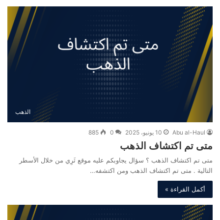
الذهب
Abu al-Haul
10 يونيو، 2025
0
885
متى تم اكتشاف الذهب
متى تم اكتشاف الذهب ؟ سؤال يجاوبكم عليه موقع ثَرِي من خلال الأسطر
التالية . متى تم اكتشاف الذهب ومن اكتشفه…
أكمل القراءة »