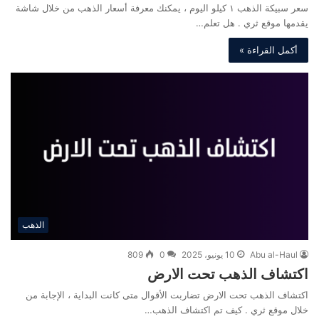
سعر سبيكة الذهب ١ كيلو اليوم ، يمكنك معرفة أسعار الذهب من خلال شاشة
يقدمها موقع ثري . هل تعلم…
أكمل القراءة »
الذهب
Abu al-Haul
10 يونيو، 2025
0
809
اكتشاف الذهب تحت الارض
اكتشاف الذهب تحت الارض تضاربت الأقوال متى كانت البداية ، الإجابة من
خلال موقع ثري . كيف تم اكتشاف الذهب…