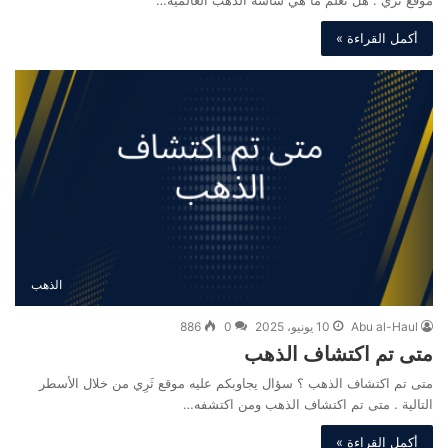
موقع ثري . هل تعلم ما هي شاشة الذهب العالمية…
أكمل القراءة »
الذهب
Abu al-Haul
10 يونيو، 2025
0
886
متى تم اكتشاف الذهب
متى تم اكتشاف الذهب ؟ سؤال يجاوبكم عليه موقع ثَرِي من خلال الأسطر
التالية . متى تم اكتشاف الذهب ومن اكتشفه…
أكمل القراءة »