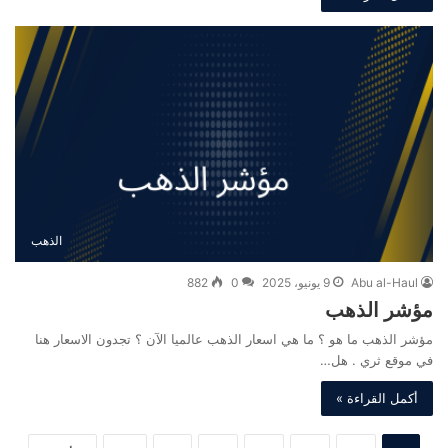
الذهب
Abu al-Haul
9 يونيو، 2025
0
882
مؤشر الذهب
مؤشر الذهب ما هو ؟ ما هي اسعار الذهب عالميا الآن ؟ تجدون الاسعار هنا
في موقع ثري . هل…
أكمل القراءة »