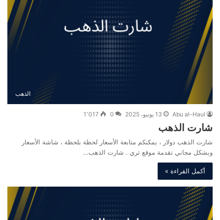
الذهب
Abu al-Haul
13 يونيو، 2025
0
1٬017
شارت الذهب
شارت الذهب دولار ، يمكنكم متابعة الأسعار لحظة بلحظة ، شاشة الأسعار
وبشكل مجاني تقدمة موقع ثري . شارت الذهب…
أكمل القراءة »