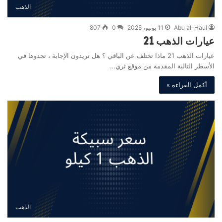
الذهب
Abu al-Haul
11 يونيو، 2025
0
807
عيارات الذهب 21
عيارات الذهب 21 ماذا تختلف عن الباقي ؟ هل تريدون الإجابة ، تجدوها في
الأسطر التالية المقدمة من موقع ثري…
أكمل القراءة »
الذهب