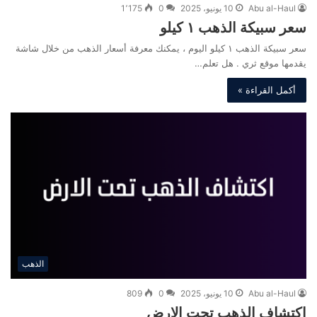
Abu al-Haul
10 يونيو، 2025
0
1٬175
سعر سبيكة الذهب ١ كيلو
سعر سبيكة الذهب ١ كيلو اليوم ، يمكنك معرفة أسعار الذهب من خلال شاشة
يقدمها موقع ثري . هل تعلم…
أكمل القراءة »
الذهب
Abu al-Haul
10 يونيو، 2025
0
809
اكتشاف الذهب تحت الارض