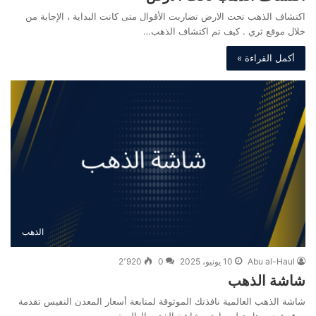
اكتشاف الذهب تحت الارض تضاربت الأقوال متى كانت البداية ، الإجابة من
خلال موقع ثري . كيف تم اكتشاف الذهب…
أكمل القراءة »
الذهب
Abu al-Haul
10 يونيو، 2025
0
2٬920
شاشة الذهب
شاشة الذهب العالمية نافذتك الموثوقة لمتابعة أسعار المعدن النفيس تقدمة