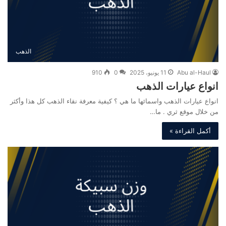
الذهب
Abu al-Haul
11 يونيو، 2025
0
910
انواع عيارات الذهب
انواع عيارات الذهب واسمائها ما هي ؟ كيفية معرفة نقاء الذهب كل هذا وأكثر
من خلال موقع ثري . ما…
أكمل القراءة »