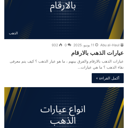
الذهب
Abu al-Haul
11 يونيو، 2025
0
932
عيارات الذهب بالارقام
عيارات الذهب بالارقام والفرق بينهم ، ما هو عيار الذهب ؟ كيف يتم معرفى
نقاء الذهب ؟ ما هي عيارات…
أكمل القراءة »