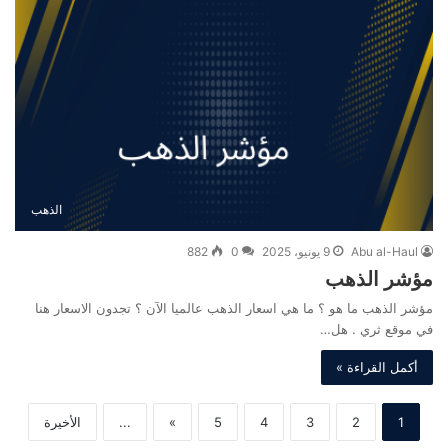
الذهب
Abu al-Haul
9 يونيو، 2025
0
882
مؤشر الذهب
مؤشر الذهب ما هو ؟ ما هي اسعار الذهب عالميا الآن ؟ تجدون الاسعار هنا
في موقع ثري . هل…
أكمل القراءة »
1
2
3
4
5
»
...
الأخيرة