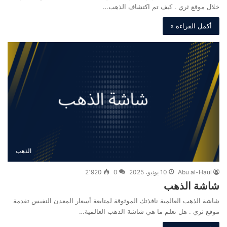
خلال موقع ثري . كيف تم اكتشاف الذهب…
أكمل القراءة »
الذهب
Abu al-Haul
10 يونيو، 2025
0
2٬920
شاشة الذهب
شاشة الذهب العالمية نافذتك الموثوقة لمتابعة أسعار المعدن النفيس تقدمة
موقع ثري . هل تعلم ما هي شاشة الذهب العالمية…