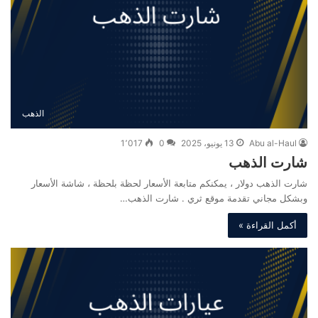
الذهب
Abu al-Haul
13 يونيو، 2025
0
1٬017
شارت الذهب
شارت الذهب دولار ، يمكنكم متابعة الأسعار لحظة بلحظة ، شاشة الأسعار
وبشكل مجاني تقدمة موقع ثري . شارت الذهب…
أكمل القراءة »