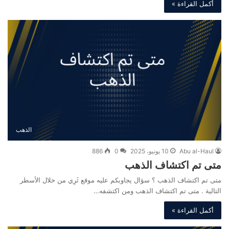
أكمل القراءة »
الذهب
Abu al-Haul
10 يونيو، 2025
0
886
متى تم اكتشاف الذهب
متى تم اكتشاف الذهب ؟ سؤال يجاوبكم عليه موقع ثَرِي من خلال الأسطر
التالية . متى تم اكتشاف الذهب ومن اكتشفه…
أكمل القراءة »