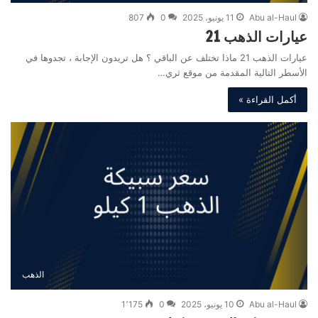
Abu al-Haul
11 يونيو، 2025
0
807
عيارات الذهب 21
عيارات الذهب 21 ماذا تختلف عن الباقي ؟ هل تريدون الإجابة ، تجدوها في
الأسطر التالية المقدمة من موقع ثري…
أكمل القراءة »
الذهب
Abu al-Haul
10 يونيو، 2025
0
1٬175