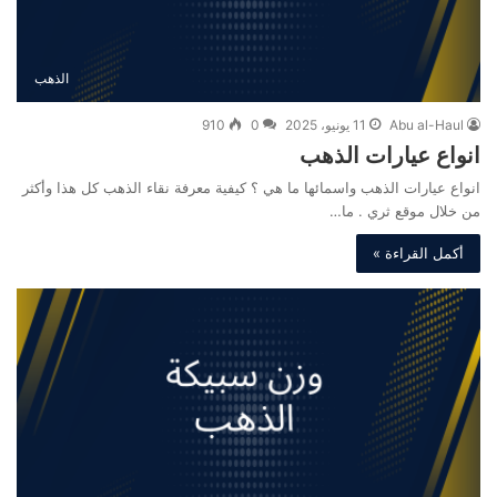
الذهب
Abu al-Haul
11 يونيو، 2025
0
910
انواع عيارات الذهب
انواع عيارات الذهب واسمائها ما هي ؟ كيفية معرفة نقاء الذهب كل هذا وأكثر
من خلال موقع ثري . ما…
أكمل القراءة »