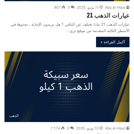
Abu al-Haul
11 يونيو، 2025
0
807
عيارات الذهب 21
عيارات الذهب 21 ماذا تختلف عن الباقي ؟ هل تريدون الإجابة ، تجدوها في
الأسطر التالية المقدمة من موقع ثري…
أكمل القراءة »
الذهب
Abu al-Haul
10 يونيو، 2025
0
1٬174