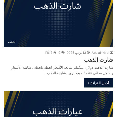
الذهب
Abu al-Haul
13 يونيو، 2025
0
1٬017
شارت الذهب
شارت الذهب دولار ، يمكنكم متابعة الأسعار لحظة بلحظة ، شاشة الأسعار
وبشكل مجاني تقدمة موقع ثري . شارت الذهب…
أكمل القراءة »