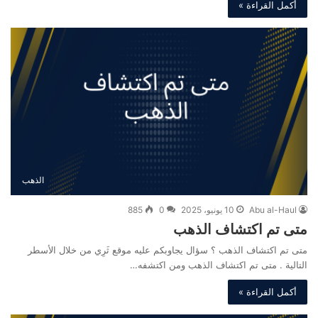
أكمل القراءة »
الذهب
Abu al-Haul
10 يونيو، 2025
0
885
متى تم اكتشاف الذهب
متى تم اكتشاف الذهب ؟ سؤال يجاوبكم عليه موقع ثَرِي من خلال الأسطر
التالية . متى تم اكتشاف الذهب ومن اكتشفه…
أكمل القراءة »