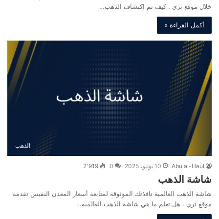
خلال موقع ثري . كيف تم اكتشاف الذهب…
أكمل القراءة »
الذهب
Abu al-Haul
10 يونيو، 2025
0
2٬919
شاشة الذهب
شاشة الذهب العالمية نافذتك الموثوقة لمتابعة أسعار المعدن النفيس تقدمة
موقع ثري . هل تعلم ما هي شاشة الذهب العالمية…