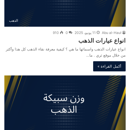
الذهب
Abu al-Haul
11 يونيو، 2025
0
910
انواع عيارات الذهب
انواع عيارات الذهب واسمائها ما هي ؟ كيفية معرفة نقاء الذهب كل هذا وأكثر
من خلال موقع ثري . ما…
أكمل القراءة »