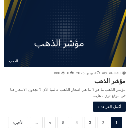
الذهب
Abu al-Haul
9 يونيو، 2025
0
880
مؤشر الذهب
مؤشر الذهب ما هو ؟ ما هي اسعار الذهب عالميا الآن ؟ تجدون الاسعار هنا
في موقع ثري . هل…
أكمل القراءة »
1
2
3
4
5
»
...
الأخيرة