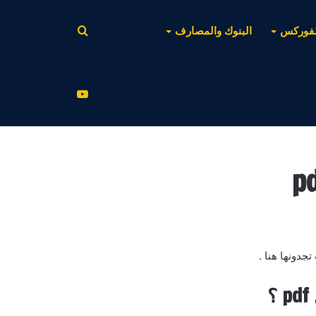
بحث
لفوركس
البنوك والمصارف
عن
يوتيوب