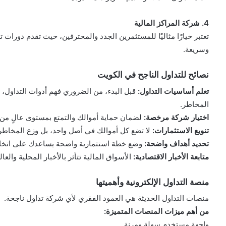
4. شركة المراكز المالية
تعتبر خيارًا مثاليًا للمستثمرين الجدد والمحترفين، حيث تقدم دورات ت
وسريعة.
نصائح للتداول الناجح في الكويت
تعلم أساسيات التداول:
قبل البدء، من الضروري فهم أدوات التداول، ا
المخاطر.
اختيار شركة مرخصة:
لضمان حماية أموالك والتمتع بمستوى عالٍ من ا
تنويع الاستثمارات:
لا تضع كل أموالك في أصل واحد، بل وزع المخاطر 
تحديد أهداف واضحة:
وضع خطة استثمارية واضحة يساعدك على اتخاذ
متابعة الأخبار الاقتصادية:
الأسواق المالية تتأثر بالأخبار المحلية والع
منصة التداول الإلكترونية وأهميتها
منصات التداول الحديثة هي العمود الفقري لأي شركة تداول ناجحة.
من أهم ميزات المنصات المتميزة:
واجهة مستخدم سهلة ومرنة