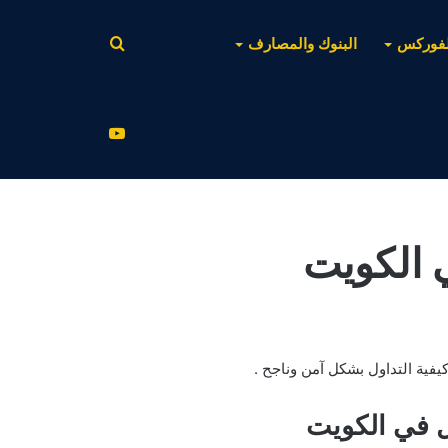
بحث
لفوركس
البنوك والمصارف
عن
يوتيوب
 الكويت
يفية التداول بشكل آمن وناجح .
 في الكويت