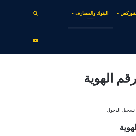
بحث
لفوركس
البنوك والمصارف
عن
يوتيوب
قم الهوية
 تسجيل الدخول .
هوية