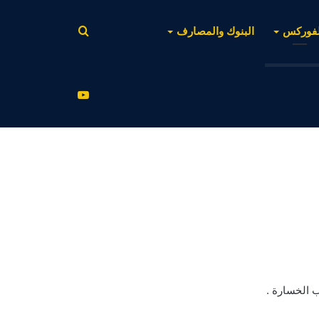
بحث
لفوركس
البنوك والمصارف
عن
يوتيوب
ب الخسارة .