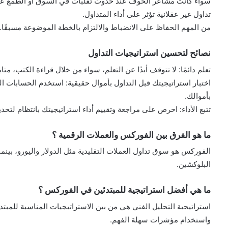
سواء كانت مشاعر الخوف عند حدوث تقلبات في السوق أو الطمع عند 
تداول غير عقلانية تؤثر على أداء المتداول.
من المهم الحفاظ على الانضباط والالتزام بالخطة الموضوعة مسبقًا.
نصائح لتحسين استراتيجيات التداول
تعلم دائمًا: لا تتوقف أبدًا عن التعلم، سواء من خلال قراءة الكتب، متاب
اختبار استراتيجيتك قبل التداول بأموال حقيقية: استخدم الحسابات الت
بأموالك.
تتبع الأداء: احرص على مراجعة وتقييم أداء استراتيجيتك بانتظام لتحد
ما هو الفرق بين الفوركس والعملات الرقمية ؟
الفوركس هو سوق تداول العملات التقليدية مثل الدولار واليورو، بين
البلوكشين.
ما هي أفضل استراتيجية للمبتدئين في الفوركس ؟
استراتيجية التحليل الفني هي من بين الاستراتيجيات المناسبة للمبتدئي
واستخدام مؤشرات سهلة الفهم.