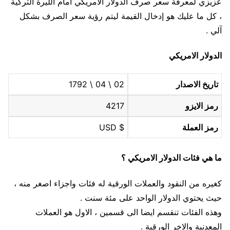
عزيزي لمعرفة سعر صرف الدولار الامريكي أمام الليرة التركية
، كل ما عليك هو إدخال القيمة ليتم رؤية سعر الصرف بشكل
آلي .
الدولار الامريكي
تاريخ الاصدار
02 \ 04 \ 1792
رمز الايزو
4217
رمز العملة
$ USD
ما هي فئات الدولار الامريكي ؟
كغيره من النقود والعملات الورقية له فئات واجزاء اصغر منه ،
حيث يحتوي الدولار الواحد على مئة سنت .
وهذه الفئات تنقسم ايضا الى قسمين ، الاول هو العملات
المعدنية والاخر الورقية .