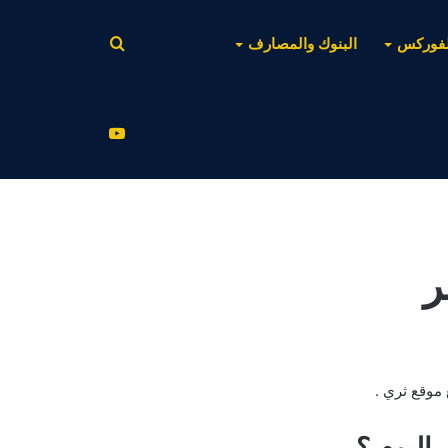
بحث
لفوركس
البنوك والمصارف
عن
يوتيوب
ر
 موقع ثري .
اليوم ؟