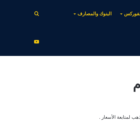
بحث
لفوركس
البنوك والمصارف
عن
يوتيوب