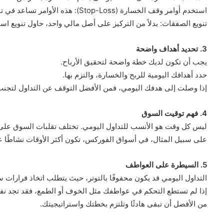
استخدم أوامر وقف الخسارة (Stop-Loss): هذه الأوامر تساعد في تقليل الخسائر عند تحرك السوق ضد توقعاتك.
تنويع الصفقات: بدلاً من التركيز على أصل مالي واحد، حاول تنويع است
3. تحديد أهداف واضحة
يجب أن تكون لديك خطة واضحة لتحقيق الأرباح.
حدد أهدافك اليومية للربح والخسارة، والتزم بها.
إذا وصلت إلى هدفك اليومي، فمن الأفضل التوقف عن التداول لتجنب 
4. فهم توقيت السوق
ليس كل وقت هو الأنسب للتداول اليومي. تختلف تقلبات السوق على م
على سبيل المثال، في أسواق الفوركس، تكون أكثر الأوقات نشاطًا 
5. السيطرة على العواطف
التداول اليومي قد يكون محفوفًا بالتوتر، حيث يتطلب اتخاذ قرارات
إذا لم تستطع التحكم في عواطفك مثل الخوف أو الطمع، فقد تجد نف
من الأفضل أن تبقى هادئًا وتلتزم بخطتك واستراتيجيتك.