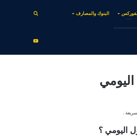
بحث
لفوركس
البنوك والمصارف
عن
يوتيوب
اليومي
ريعة .
ل اليومي ؟