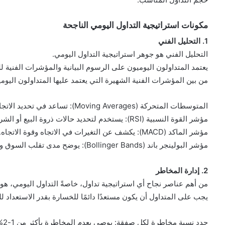
مكونات استراتيجية التداول اليومي الناجحة
1. التحليل الفني
التحليل الفني هو جوهر استراتيجية التداول اليومي.
يعتمد المتداولون اليوميون على الرسوم البيانية والمؤشرات الفنية للت
من بين المؤشرات الفنية الشهيرة التي يعتمد عليها المتداولون اليوم
المتوسطات المتحركة (Moving Averages): تساعد في تحديد الاتجاه العام للسوق.
مؤشر القوة النسبية (RSI): يستخدم لتحديد حالات ذروة البيع أو الشراء.
مؤشر الماكد (MACD): يكشف عن التغيرات في الاتجاه وقوة الاتجاه.
مؤشر البولينجر باند (Bollinger Bands): يوضح مدى تقلب السوق ويفيد في تحديد نقاط الانعكاس.
2. إدارة المخاطر
من أهم عناصر نجاح أي استراتيجية تداول، خاصةً التداول اليومي، هو
يجب على المتداول أن يكون مستعدًا دائمًا للخسارة بقدر الاستعداد لل
حدد نسبة مخاطرة لكل صفقة: يوصى بعدم المخاطرة بأكثر من 1-2% من رأس المال في صفقة واحدة.