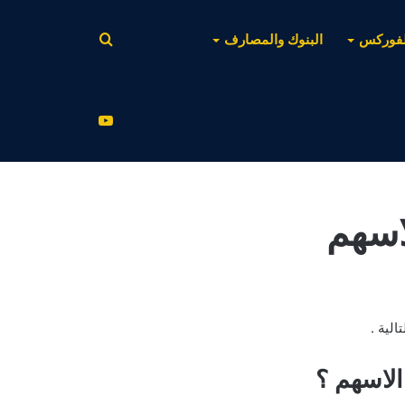
بحث
لفوركس
البنوك والمصارف
عن
يوتيوب
اسهم
لية .
لاسهم ؟