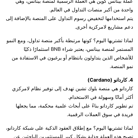
عملة بينانس كوين هي العملة الرسمية لمنصة بينانس، وهي
واحدة من أكبر منصات التداول في العالم.
يتم استخدامها لتخفيض رسوم التداول على المنصة بالإضافة إلى
دعم مشاريع لامركزية أخرى.
لماذا تشتريها اليوم؟ كونها مرتبطة بأكبر منصة تداول، ومع النمو
المستمر لمنصة بينانس، يعتبر شراء BNB استثمارًا ذكيًا
للأشخاص الذين يتداولون بانتظام أو يرغبون في الاستفادة من
نمو المنصة.
4. كاردانو (Cardano)
كاردانو هي منصة بلوك تشين تهدف إلى توفير نظام لامركزي
أكثر أمانًا وسهولة في الاستخدام.
تم تطوير كاردانو بناءً على أبحاث علمية محكمة، مما يجعلها
فريدة في سوق العملات الرقمية.
لماذا تشتريها اليوم؟ مع إطلاق العقود الذكية على شبكة كاردانو،
تصبح هذه العملة جذابة بشكل كبير للمستثمرين الباحثين عن