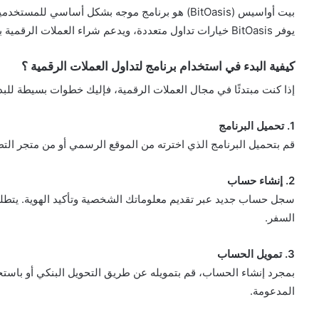
بيت أواسيس (BitOasis) هو برنامج موجه بشكل أساسي للمستخدمين في الشرق الأوسط، بما في ذلك السعودية.
يوفر BitOasis خيارات تداول متعددة، ويدعم شراء العملات الرقمية باستخدام الريال السعودي وطرق الدفع المحلية.
كيفية البدء في استخدام برنامج لتداول العملات الرقمية ؟
إذا كنت مبتدئًا في مجال العملات الرقمية، فإليك خطوات بسيطة للبد
1. تحميل البرنامج
قم بتحميل البرنامج الذي اخترته من الموقع الرسمي أو من متجر التطبيقات (App Store أو lay
2. إنشاء حساب
سجل حساب جديد عبر تقديم معلوماتك الشخصية وتأكيد الهوية. يتطلب 
السفر.
3. تمويل الحساب
بمجرد إنشاء الحساب، قم بتمويله عن طريق التحويل البنكي أو باستخ
المدعومة.