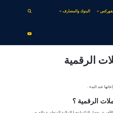
بحث
لفوركس
البنوك والمصارف
عن
يوتيوب
ات الرقمية
اتها عند البدء .
لات الرقمية ؟
الأخيرة، بفضل التكنولوجيا المالية المتطورة والفرص