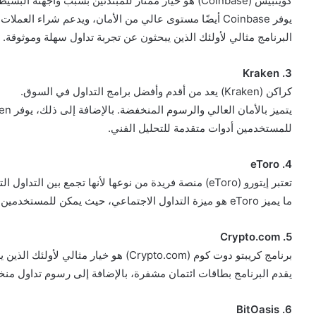
كوينبيس (Coinbase) هو خيار ممتاز للمبتدئين بسبب واجهته البسيطة وسهولة الاستخدام.
يوفر Coinbase أيضًا مستوى عالي من الأمان، ويدعم شراء العملات الرقمية باستخدام بطاقات الائتمان والخصم.
البرنامج مثالي لأولئك الذين يبحثون عن تجربة تداول سهلة وموثوقة.
3. Kraken
كراكن (Kraken) يعد من أقدم وأفضل برامج التداول في السوق.
للمستخدمين أدوات متقدمة للتحليل الفني.
4. eToro
تعتبر إيتورو (eToro) منصة فريدة من نوعها لأنها تجمع بين التداول التقليدي وتداول العملات الرقمية.
ما يميز eToro هو ميزة التداول الاجتماعي، حيث يمكن للمستخدمين متابعة ومراقبة استراتيجيات المتداولين الآخرين.
5. Crypto.com
برنامج كريبتو دوت كوم (Crypto.com) هو خيار مثالي لأولئك الذين يرغبون في استخدام العملات الرقمية في حياتهم اليومية.
يقدم البرنامج بطاقات ائتمان مشفرة، بالإضافة إلى رسوم تداول منخ
6. BitOasis