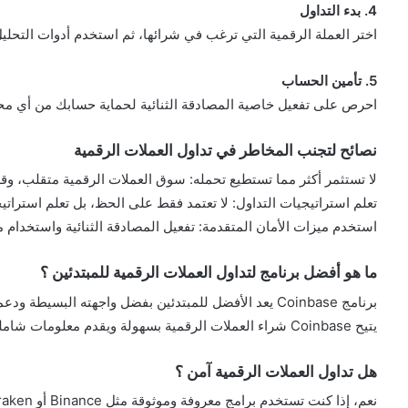
4. بدء التداول
اختر العملة الرقمية التي ترغب في شرائها، ثم استخدم أدوات التحليل
5. تأمين الحساب
احرص على تفعيل خاصية المصادقة الثنائية لحماية حسابك من أي محا
نصائح لتجنب المخاطر في تداول العملات الرقمية
لا تستثمر أكثر مما تستطيع تحمله: سوق العملات الرقمية متقلب، وقد
تعلم استراتيجيات التداول: لا تعتمد فقط على الحظ، بل تعلم استراتي
استخدم ميزات الأمان المتقدمة: تفعيل المصادقة الثنائية واستخدام م
ما هو أفضل برنامج لتداول العملات الرقمية للمبتدئين ؟
برنامج Coinbase يعد الأفضل للمبتدئين بفضل واجهته البسيطة ودعمه القوي للمستخدمين الجدد.
يتيح Coinbase شراء العملات الرقمية بسهولة ويقدم معلومات شاملة عن كل عملة.
هل تداول العملات الرقمية آمن ؟
نعم، إذا كنت تستخدم برامج معروفة وموثوقة مثل Binance أو Kraken، يمكنك التداول بأمان.