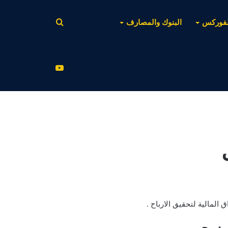
بحث
لفوركس
البنوك والمصارف
عن
يوتيوب
المالية لتحقيق الارباح .