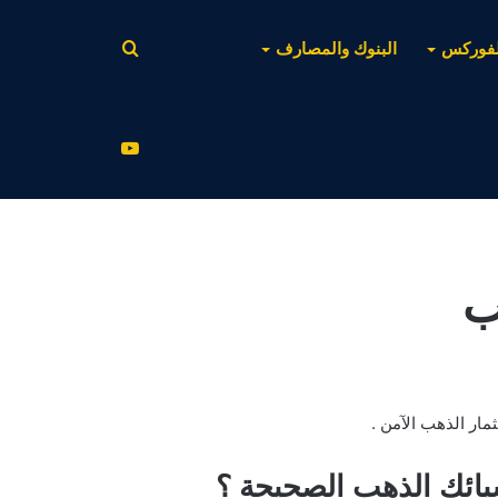
بحث
لفوركس
البنوك والمصارف
عن
يوتيوب
ب
مار الذهب الآمن .
بائك الذهب الصحيحة ؟