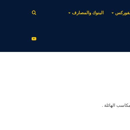
بحث
لفوركس
البنوك والمصارف
عن
يوتيوب
كاسب الهائلة .