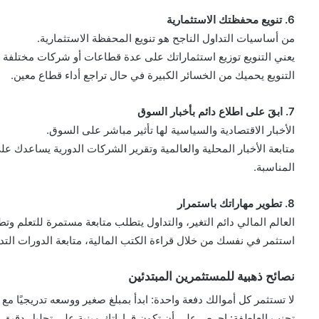
6. تنويع محفظتك الاستثمارية
من أساسيات التداول الناجح هو تنويع المحفظة الاستثمارية.
يعني التنويع توزيع استثماراتك على عدة قطاعات أو شركات مختلفة ل
التنويع يحميك من الخسائر الكبيرة في حال تراجع أداء قطاع معين.
7. ابقَ على اطلاع دائم بأخبار السوق
الأخبار الاقتصادية والسياسية لها تأثير مباشر على السوق.
متابعة الأخبار المحلية والعالمية وتقرير الشركات الدورية يساعدك ع
المناسبة.
8. تطوير مهاراتك باستمرار
العالم المالي دائم التغير، والتداول يتطلب متابعة مستمرة للتعلم وتط
استثمر في نفسك من خلال قراءة الكتب المالية، متابعة الدورات التدري
نصائح ذهبية للمستثمرين المبتدئين
لا تستثمر كل أموالك دفعة واحدة: ابدأ بمبلغ صغير ووسعه تدريجيًا مع 
تجنب العاطفة: احرص على أن تكون قراراتك مبنية على تحليل دقيق و