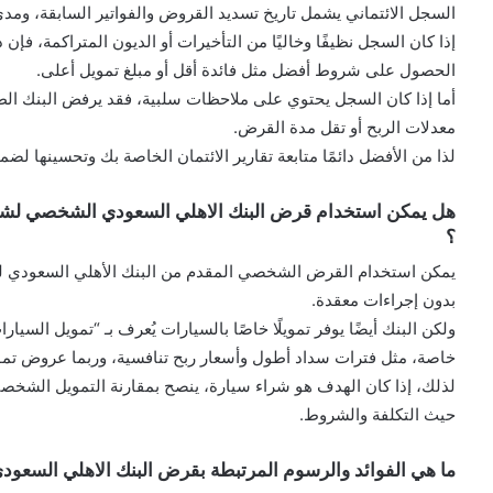
السجل الائتماني يشمل تاريخ تسديد القروض والفواتير السابقة، ومدى 
إذا كان السجل نظيفًا وخاليًا من التأخيرات أو الديون المتراكمة، ف
الحصول على شروط أفضل مثل فائدة أقل أو مبلغ تمويل أعلى.
أما إذا كان السجل يحتوي على ملاحظات سلبية، فقد يرفض البنك الطل
معدلات الربح أو تقل مدة القرض.
لذا من الأفضل دائمًا متابعة تقارير الائتمان الخاصة بك وتحسينها ل
هل يمكن استخدام قرض البنك الاهلي السعودي الشخصي لش
؟
يمكن استخدام القرض الشخصي المقدم من البنك الأهلي السعودي لشرا
بدون إجراءات معقدة.
ولكن البنك أيضًا يوفر تمويلًا خاصًا بالسيارات يُعرف بـ “تمويل الس
خاصة، مثل فترات سداد أطول وأسعار ربح تنافسية، وربما عروض تموي
لذلك، إذا كان الهدف هو شراء سيارة، ينصح بمقارنة التمويل الشخصي
حيث التكلفة والشروط.
ما هي الفوائد والرسوم المرتبطة بقرض البنك الاهلي السعو