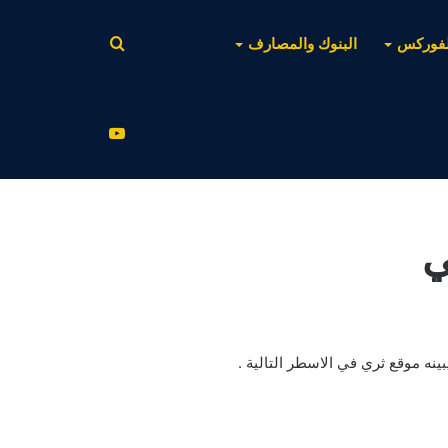
بحث
لفوركس
البنوك والمصارف
عن
يوتيوب
ي
نه موقع ثري في الاسطر التالية .