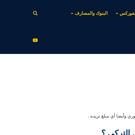
بحث
لفوركس
البنوك والمصارف
عن
يوتيوب
ي وأيضا أي مبلغ تريده .
 التركي ؟