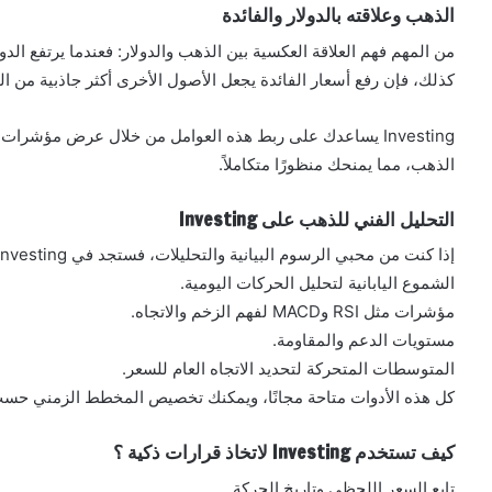
الذهب وعلاقته بالدولار والفائدة
من المهم فهم العلاقة العكسية بين الذهب والدولار: فعندما يرتفع الدولا
كذلك، فإن رفع أسعار الفائدة يجعل الأصول الأخرى أكثر جاذبية من الذهب، 
Investing يساعدك على ربط هذه العوامل من خلال عرض مؤشرات ال
الذهب، مما يمنحك منظورًا متكاملاً.
التحليل الفني للذهب على Investing
إذا كنت من محبي الرسوم البيانية والتحليلات، فستجد في Investing كنزًا من الأدوات:
الشموع اليابانية لتحليل الحركات اليومية.
مؤشرات مثل RSI وMACD لفهم الزخم والاتجاه.
مستويات الدعم والمقاومة.
المتوسطات المتحركة لتحديد الاتجاه العام للسعر.
كل هذه الأدوات متاحة مجانًا، ويمكنك تخصيص المخطط الزمني حسب
كيف تستخدم Investing لاتخاذ قرارات ذكية ؟
تابع السعر اللحظي وتاريخ الحركة.