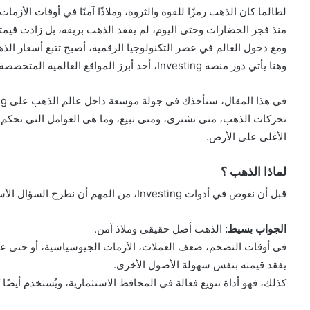
لطالما كان الذهب رمزًا للقوة والثروة، وملاذًا آمنًا في أوقات الأزمات.
منذ فجر الحضارات وحتى اليوم، لم يفقد الذهب بريقه، بل زادت قيمته م
ومع دخول العالم في عصر التكنولوجيا الرقمية، أصبح تتبع أسعار ا
وهنا يأتي دور منصة Investing، أحد أبرز المواقع العالمية المتخصصة في عرض وتحليل الأسواق المالية، وعلى رأسها الذهب.
تحركات الذهب، متى تشتري، ومتى تبيع، وما هي العوامل التي تحكم 
الأغلى على الأرض.
لماذا الذهب ؟
قبل أن نغوص في أدوات Investing، من المهم أن نطرح السؤال الأساسي: لماذا يهتم الناس بالذهب إلى هذا الحد؟
الجواب بسيط:
الذهب أصل حقيقي وملاذ آمن.
في أوقات التضخم، ضعف العملات، الأزمات الجيوسياسية، أو حتى عند
يفقد قيمته بنفس سهولة الأصول الأخرى.
كذلك، فهو أداة تنويع فعالة في المحافظ الاستثمارية، ويُستخدم أيضًا