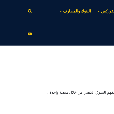
بحث
لفوركس
البنوك والمصارف
عن
يوتيوب