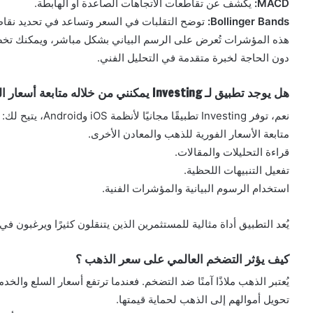
MACD:
يكشف عن تقاطعات الاتجاهات الصاعدة أو الهابطة.
Bollinger Bands:
توضح التقلبات في السعر وتساعد في تحديد نقاط
هذه المؤشرات تُعرض على الرسم البياني بشكل مباشر، ويمكنك تخص
دون الحاجة لخبرة متقدمة في التحليل الفني.
هل يوجد تطبيق لـ Investing يمكنني من خلاله متابعة أسعار الذهب ؟
نعم، توفر Investing تطبيقًا مجانيًا لأنظمة iOS وAndroid، يتيح لك:
متابعة الأسعار الفورية للذهب والمعادن الأخرى.
قراءة التحليلات والمقالات.
تفعيل التنبيهات اللحظية.
استخدام الرسوم البيانية والمؤشرات الفنية.
يُعد التطبيق أداة مثالية للمستثمرين الذين يتنقلون كثيرًا ويرغبون 
كيف يؤثر التضخم العالمي على سعر الذهب ؟
يُعتبر الذهب ملاذًا آمنًا ضد التضخم. فعندما ترتفع أسعار السلع والخ
تحويل أموالهم إلى الذهب لحماية قيمتها.