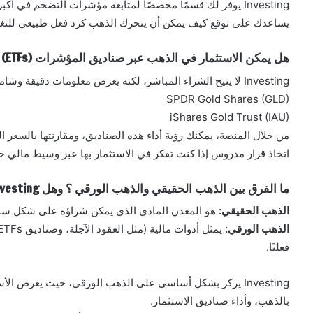
Investing يوفر لك قسمًا مخصصًا لمتابعة مؤشرات التضخم في أ
يساعدك على توقع كيف يمكن أن يتحرك الذهب كرد فعل طبيعي للتغ
هل يمكن الاستثمار في الذهب عبر صناديق المؤشرات (ETFs) من خلال Investing ؟
Investing لا يتيح الشراء المباشر، لكنه يعرض معلومات دقيقة وشاملة حول أشهر صناديق الاستثمار في الذهب مثل:
SPDR Gold Shares (GLD)
iShares Gold Trust (IAU)
من خلال المنصة، يمكنك رؤية أداء هذه الصناديق، ومقارنتها بالسعر 
اتخاذ قرار مدروس إذا كنت تفكر في الاستثمار بها عبر وسيط مالي خ
ما الفرق بين الذهب الحقيقي والذهب الورقي ؟ وهل Investing يغطي كليهما ؟
الذهب الحقيقي:
هو المعدن المادي الذي يمكن شراؤه على شكل سبا
الذهب الورقي:
فعليًا.
Investing يركز بشكل أساسي على الذهب الورقي، حيث يعرض الأ
بالذهب، وأداء صناديق الاستثمار.