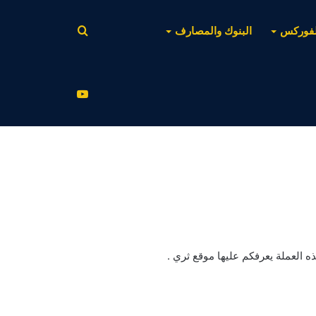
بحث
لفوركس
البنوك والمصارف
عن
يوتيوب
ه العملة يعرفكم عليها موقع ثري .