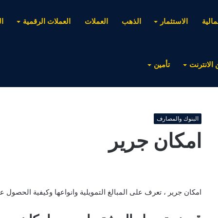
مالية
الاستثمار
الذهب
العملات
العملات الرقمية
ا
 الانترنت
تأمين
البنوك والمصارف
امكان جرير
امكان جرير ، تعرف على المبالغ التمويلية وانواعها وكيفية الحصول علي