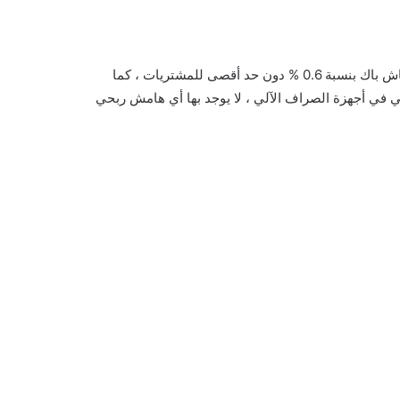
بطاقة يوكارد الكلاسيكية هي بطاقة مخصصة للطلاب تعطي ميزة الكاش باك بنسبة 0.6 % دون حد أقصى للمشتريات ، كما
لفوري النقدي بنسبة 30 % للحد الإئتماني في أجهزة الصراف الآلي ، لا يوجد بها أي هامش ربحي