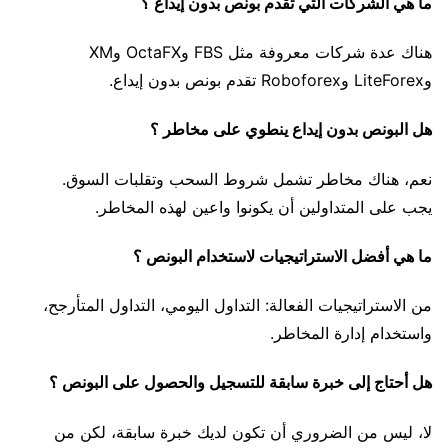
ما هي الشركات التي تقدم بونص بدون إيداع ؟
هناك عدة شركات معروفة مثل FBS وOctaFX وXM
وLiteForex وRoboforex تقدم بونص بدون إيداع.
هل البونص بدون إيداع ينطوي على مخاطر ؟
نعم، هناك مخاطر تشمل شروط السحب وتقلبات السوق.
يجب على المتداولين أن يكونوا واعين لهذه المخاطر.
ما هي أفضل الاستراتيجيات لاستخدام البونص ؟
من الاستراتيجيات الفعالة: التداول اليومي، التداول المتأرجح،
واستخدام إدارة المخاطر.
هل أحتاج إلى خبرة سابقة للتسجيل والحصول على البونص ؟
لا، ليس من الضروري أن تكون لديك خبرة سابقة، لكن من