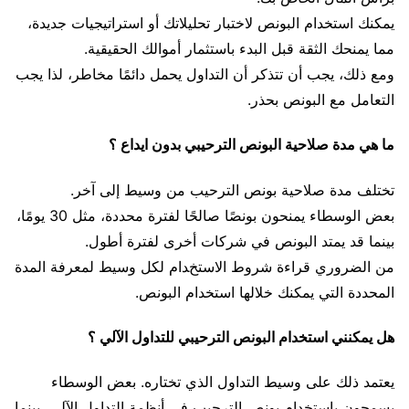
يمكنك استخدام البونص لاختبار تحليلاتك أو استراتيجيات جديدة،
مما يمنحك الثقة قبل البدء باستثمار أموالك الحقيقية.
ومع ذلك، يجب أن تتذكر أن التداول يحمل دائمًا مخاطر، لذا يجب
التعامل مع البونص بحذر.
ما هي مدة صلاحية البونص الترحيبي بدون ايداع ؟
تختلف مدة صلاحية بونص الترحيب من وسيط إلى آخر.
بعض الوسطاء يمنحون بونصًا صالحًا لفترة محددة، مثل 30 يومًا،
بينما قد يمتد البونص في شركات أخرى لفترة أطول.
من الضروري قراءة شروط الاستخدام لكل وسيط لمعرفة المدة
المحددة التي يمكنك خلالها استخدام البونص.
هل يمكنني استخدام البونص الترحيبي للتداول الآلي ؟
يعتمد ذلك على وسيط التداول الذي تختاره. بعض الوسطاء
يسمحون باستخدام بونص الترحيب في أنظمة التداول الآلي، بينما