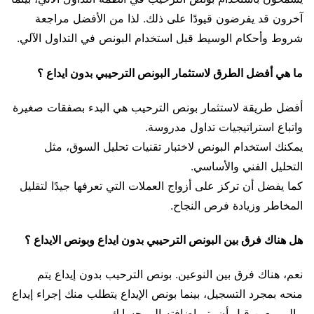
آخرون قد يفرضون قيودًا على ذلك. لذا من الأفضل مراجعة
شروط وأحكام الوسيط قبل استخدام البونص في التداول الآلي.
ما هي أفضل الطرق لاستثمار البونص الترحيبي بدون ايداع ؟
أفضل طريقة لاستثمار بونص الترحيب هي البدء بصفقات صغيرة
واتباع استراتيجيات تداول مدروسة.
يمكنك استخدام البونص لاختبار تقنيات تحليل السوق، مثل
التحليل الفني والأساسي.
كما يفضل أن تركز على أزواج العملات التي تعرفها جيدًا لتقليل
المخاطر وزيادة فرص النجاح.
هل هناك فرق بين البونص الترحيبي بدون ايداع وبونص الايداع ؟
نعم، هناك فرق بين النوعين. بونص الترحيب بدون إيداع يتم
منحه بمجرد التسجيل، بينما بونص الإيداع يتطلب منك إجراء إيداع
مالي معين قبل أن يتم إضافته إلى حسابك.