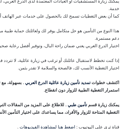
يمكنك زيارة المستشفيات أو العيادات المعتمدة لدى الدرع العربي، أ
خدمة.
كما أن بعض التغطيات تسمح لك بالحصول على خدمات عبر الهاتف أو 
هذا النوع من التأمين هو حل متكامل يوفر لك ولعائلتك حماية طبية مو
دعم مستمرة.
اختيار الدرع العربي يعني ضمان راحة البال، وتوفير أفضل رعاية صحية
إذا كنت تخطط لاستقبال عائلتك أو ترغب في زيارة عائلية، لا تتردد في
اختيار التغطية الأنسب لك، فالصحة والسلامة لا تقدر بثمن.
اكتشف خطوات
تمديد تأمين زيارة عائلية الدرع العربي
. بسهولة، مع 
استمرار التغطية الطبية للزوار دون انقطاع.
يمكنك زيارة قسم
تأمين طبي
. للاطلاع على المزيد من المقالات التي
التغطية المتاحة للزوار والأفراد، مما يساعدك على اختيار التأمين ا
قناة ثري على اليوتيوب :
اضغط هنا لمشاهدة الفيديوهات
.