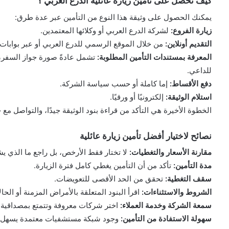
كيف تحصل على تأمين زيارة عائلية الدرع العربي ؟
يمكنك الحصول على وثيقة هذا النوع من التأمين عبر عدة طرق:
زيارة الفروع:
لشركة الدرع العربي أو وكلائها المعتمدين.
التقديم أونلاين:
من خلال الموقع الرسمي للدرع العربي أو عبر بوابات ا
المعرفة بمستندات التأمين المطلوبة:
تشمل عادةً صورة جواز السفر، 
للداعي.
دفع الأقساط:
إما كاملة أو حسب سياسة الشركة.
استلام الوثيقة:
إلكترونيًا أو ورقيًا.
الخطوة الأخيرة هي التأكد من قراءة بنود الوثيقة جيدًا، والتواصل م
نصائح لاختيار أفضل تأمين زيارة عائلية
مقارنة الأسعار والتغطيات:
لا تختار فقط الأرخص، بل راجع ما الذي يش
مدة التأمين:
تأكد من أن التأمين يغطي كامل فترة الزيارة.
سقف التغطية:
تحقق من الحد الأقصى للتعويضات.
الشروط والاستثناءات:
اقرأ البنود المتعلقة بالأمراض المزمنة أو الحا
سمعة الشركة وخدمة العملاء:
اختر شركات معروفة وتتمتع بمصداقية.
سهولة الاستفادة من التأمين:
وجود شبكة مستشفيات معتمدة يسهل ع