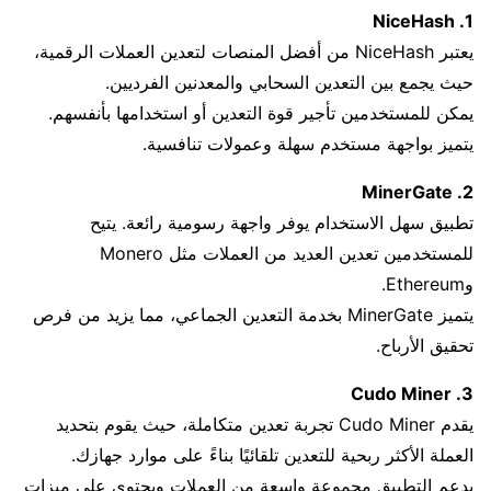
1. NiceHash
يعتبر NiceHash من أفضل المنصات لتعدين العملات الرقمية،
حيث يجمع بين التعدين السحابي والمعدنين الفرديين.
يمكن للمستخدمين تأجير قوة التعدين أو استخدامها بأنفسهم.
يتميز بواجهة مستخدم سهلة وعمولات تنافسية.
2. MinerGate
تطبيق سهل الاستخدام يوفر واجهة رسومية رائعة. يتيح
للمستخدمين تعدين العديد من العملات مثل Monero
وEthereum.
يتميز MinerGate بخدمة التعدين الجماعي، مما يزيد من فرص
تحقيق الأرباح.
3. Cudo Miner
يقدم Cudo Miner تجربة تعدين متكاملة، حيث يقوم بتحديد
العملة الأكثر ربحية للتعدين تلقائيًا بناءً على موارد جهازك.
يدعم التطبيق مجموعة واسعة من العملات ويحتوي على ميزات