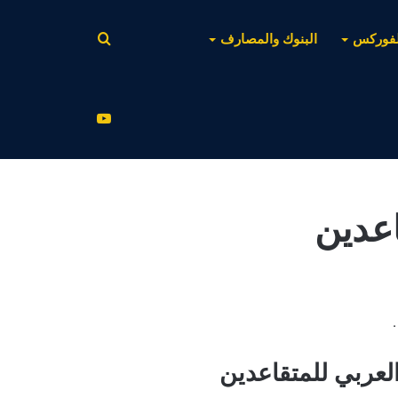
بحث
لفوركس
البنوك والمصارف
عن
يوتيوب
اعدين
لعربي للمتقاعدين