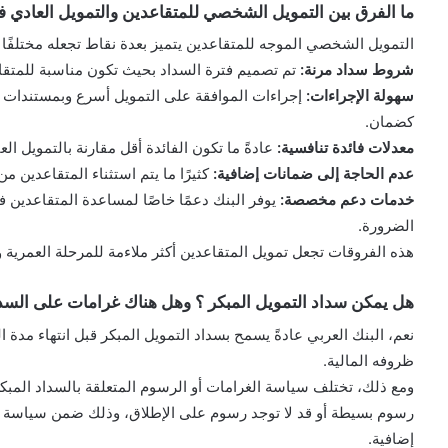
ما الفرق بين التمويل الشخصي للمتقاعدين والتمويل العادي في
التمويل الشخصي الموجه للمتقاعدين يتميز بعدة نقاط تجعله مختلفًا ع
شروط سداد مرنة:
تم تصميم فترة السداد بحيث تكون مناسبة للمتقاع
سهولة الإجراءات:
إجراءات الموافقة على التمويل أسرع وبمستندات أ
كضمان.
معدلات فائدة تنافسية:
عادةً ما تكون الفائدة أقل مقارنة بالتمويل الع
عدم الحاجة إلى ضمانات إضافية:
كثيرًا ما يتم استثناء المتقاعدين م
خدمات دعم مخصصة:
يوفر البنك دعمًا خاصًا لمساعدة المتقاعدين ف
الضرورة.
هذه الفروقات تجعل تمويل المتقاعدين أكثر ملاءمة للمرحلة العمرية وال
هل يمكن سداد التمويل المبكر ؟ وهل هناك غرامات على السدا
نعم، البنك العربي عادةً يسمح بسداد التمويل المبكر قبل انتهاء مدة 
ظروفه المالية.
ومع ذلك، تختلف سياسة الغرامات أو الرسوم المتعلقة بالسداد المبكر
رسوم بسيطة أو قد لا توجد رسوم على الإطلاق، وذلك ضمن سياسة الب
إضافية.