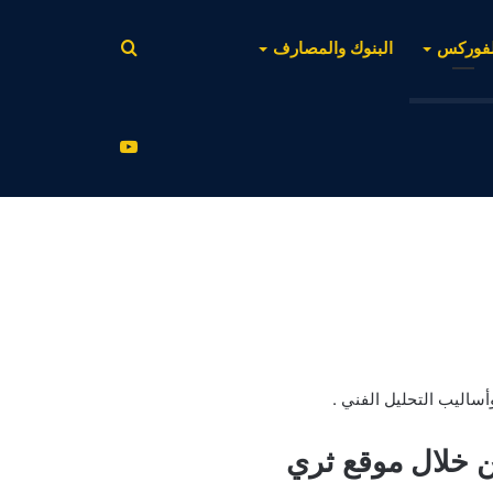
بحث
لفوركس
البنوك والمصارف
عن
يوتيوب
أساليب التحليل الفني .
 خلال موقع ثري