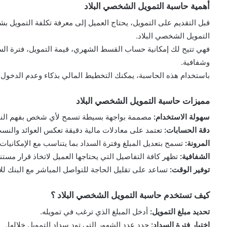
أهمية حاسبة التمويل الشخصي البلاد
قبل التقديم على التمويل، يحتاج العميل إلى معرفة تكلفة التمويل ب
التمويل الشخصي البلاد.
فهي تتيح لك إمكانية حساب القسط الشهري، قيمة التمويل، فترة الس
وشفافية.
باستخدام هذه الحاسبة، يمكنك التخطيط المالي بذكاء وعدم الدخول ف
مميزات حاسبة التمويل الشخصي البلاد
سهولة الاستخدام:
مصممة بواجهة بسيطة تسمح لأي شخص بفهم النتا
دقة الحسابات:
تعتمد على معادلات مالية دقيقة تعكس العوائد والنسب
المرونة:
تسمح بتعديل المبلغ وفترة السداد بما يتناسب مع الإمكانيا
الشفافية:
تظهر كافة التفاصيل التي يحتاجها العميل لاتخاذ قرار مستني
توفير الوقت:
تساعد على تقليل الحاجة للتواصل المباشر مع البنك لل
كيف تستخدم حاسبة التمويل الشخصي البلاد ؟
تحديد مبلغ التمويل:
أدخل المبلغ الذي ترغب في تمويله.
اختيار فترة السداد:
حدد عدد الشهور التي تود سداد التمويل خلالها.