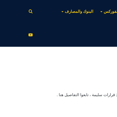
بحث
لفوركس
البنوك والمصارف
عن
يوتيوب
قرارات سليمة ، تابعوا التفاصيل هنا .