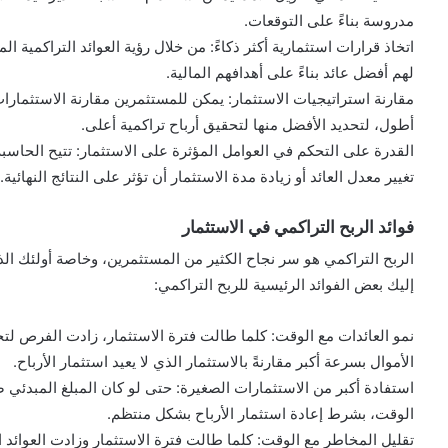
مدروسة بناءً على التوقعات.
اتخاذ قرارات استثمارية أكثر ذكاءً: من خلال رؤية العوائد التراكمية 
لهم أفضل عائد بناءً على أهدافهم المالية.
مقارنة استراتيجيات الاستثمار: يمكن للمستثمرين مقارنة الاستثمارا
أطول، لتحديد الأفضل منها لتحقيق أرباح تراكمية أعلى.
القدرة على التحكم في العوامل المؤثرة على الاستثمار: تتيح الحاس
تغيير معدل العائد أو زيادة مدة الاستثمار أن تؤثر على النتائج النهائية.
فوائد الربح التراكمي في الاستثمار
الربح التراكمي هو سر نجاح الكثير من المستثمرين، وخاصة أولئك الذي
إليك بعض الفوائد الرئيسية للربح التراكمي:
نمو العائدات مع الوقت: كلما طالت فترة الاستثمار، زادت الفرص لتحق
الأموال بسرعة أكبر مقارنةً بالاستثمار الذي لا يعيد استثمار الأرباح.
استفادة أكبر من الاستثمارات الصغيرة: حتى لو كان المبلغ المبدئي صغ
الوقت، بشرط إعادة استثمار الأرباح بشكل منتظم.
تقليل المخاطر مع الوقت: كلما طالت فترة الاستثمار وزادت العوائد ال