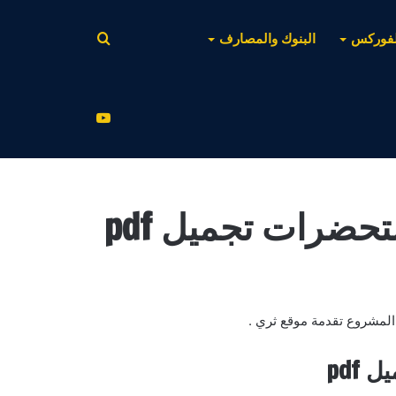
بحث
لفوركس
البنوك والمصارف
عن
يوتيوب
ضرات تجميل pdf
pdf