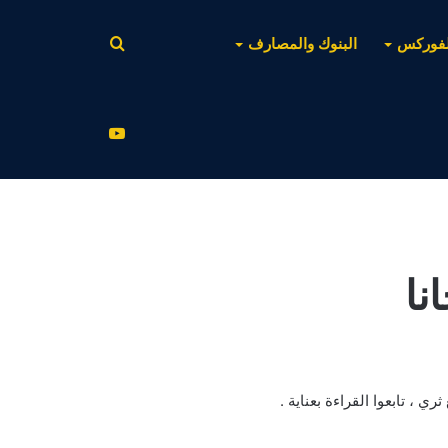
بحث
لفوركس
البنوك والمصارف
عن
يوتيوب
نا
ي ، تابعوا القراءة بعناية .