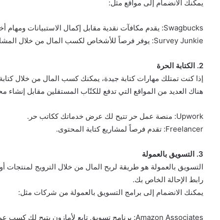
يمكنك الانضمام إلى مواقع مثل:
Swagbucks: يقدم مكافآت نقدية مقابل إكمال الاستبيانات ومهام أخرى.
Survey Junkie: يوفر فرصاً للأشخاص لكسب المال من خلال المشاركة في الاستبيانات.
2. الكتابة الحرة
إذا كنت تمتلك مهارات كتابة جيدة، يمكنك كسب المال من خلال كتابة 
هناك العديد من المواقع التي تدفع للكتّاب المستقلين مقابل إنشاء م
Upwork: منصة عمل حر تتيح لك عرض خدماتك ككاتب حر.
Freelancer: تقدم فرصاً لمشاريع كتابة المحتوى.
3. التسويق بالعمولة
التسويق بالعمولة هو طريقة لربح المال من خلال الترويج لمنتجات 
رابط الإحالة الخاص بك.
يمكنك الانضمام إلى برامج التسويق بالعمولة من شركات مثل:
Amazon Associates: برنامج تسويق تابع لأمازون يتيح لك كسب عمولة على كل عملية شراء تتم من خلال رابطك.