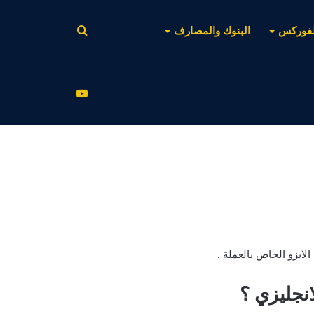
بحث
لفوركس
البنوك والمصارف
عن
يوتيوب
لايزو الخاص بالعملة .
انجليزي ؟