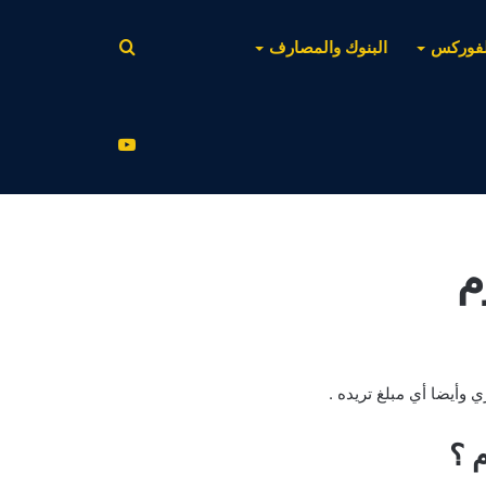
بحث
لفوركس
البنوك والمصارف
عن
يوتيوب
م
 وأيضا أي مبلغ تريده .
 ؟