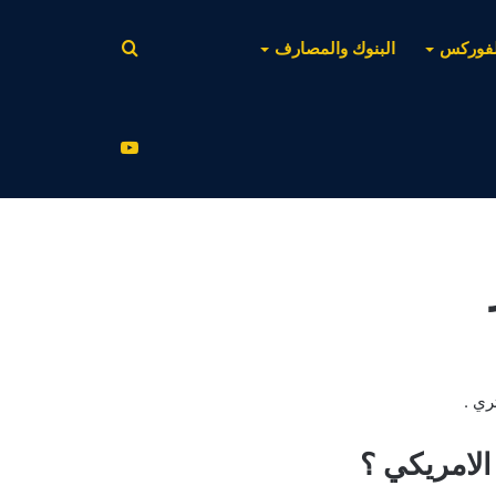
بحث
لفوركس
البنوك والمصارف
عن
يوتيوب
ري .
الامريكي ؟