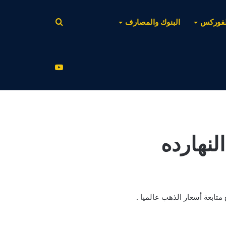
بحث
لفوركس
البنوك والمصارف
عن
يوتيوب