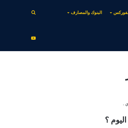
بحث
لفوركس
البنوك والمصارف
عن
يوتيوب
 .
ليوم ؟