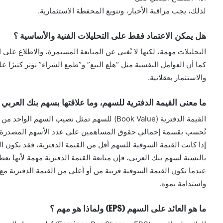
لذلك، يجب مراقبة الأخبار، وتنويع المحفظة الاستثمارية.
هل يمكن الاعتماد فقط على التحليلات الفنية والأساسية ؟
التحليلات مهمة، لكنها لا تُغني عن المتابعة المستمرة، والاطلاع على ا
كما أن العوامل النفسية مثل “هلع البيع” و”طمع الشراء” تؤثر كثيرًا 
والاستثمار بعقلانية.
ما معنى القيمة الدفترية للسهم، وما علاقتها بسهم بنك العربي 
القيمة الدفترية (Book Value) للسهم تمثل نصيب السهم الواحد من صافي أصول الشركة بعد خصم الالتزامات.
تُحسب بقسمة إجمالي حقوق المساهمين على عدد الأسهم المصدرة.
إذا كانت القيمة السوقية للسهم أقل من القيمة الدفترية، فقد يكون ا
بالنسبة لسهم بنك العربي، فإن متابعة القيمة الدفترية مهمة لأنها ت
عندما تكون القيمة السوقية قريبة من أو أعلى من القيمة الدفترية م
واستدامة نموه.
ما هو العائد على السهم (EPS) ولماذا هو مهم ؟