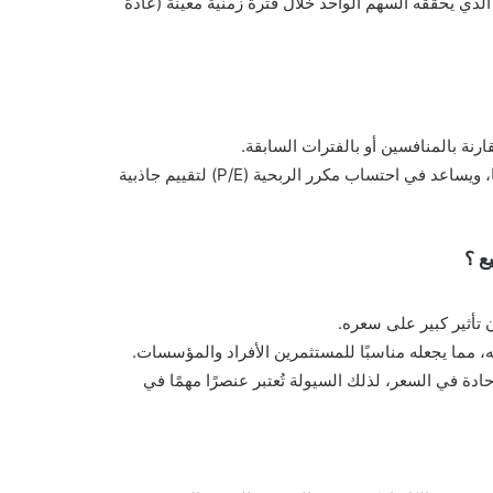
Earnings Per) يُظهر مقدار الربح الذي يحققه السهم الواحد خلال فترة زمنية معينة (عادة
رنة بالمنافسين أو بالفترات السابقة.
بالنسبة لبنك العربي، يُستخدم EPS لتحديد جودة أرباحه واستمراريتها، ويساعد في احتساب مكرر الربحية (P/E) لتقييم جاذبية
ع ؟
تأثير كبير على سعره.
ه، مما يجعله مناسبًا للمستثمرين الأفراد والمؤسسات.
ادة في السعر، لذلك السيولة تُعتبر عنصرًا مهمًا في