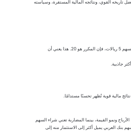
ضل تاريخه القوي، ونتائجه المالية المستقرة، وسياسته
على سبيل المثال، إذا كان سعر السهم 100 ريال، والأرباح السنوية للسهم 5 ريالات، فإن المكرر هو 20. هذا يعني أن
ثر جاذبية.
ائج مالية قوية تُظهر تحسنًا مستدامًا.
لأرباح ونمو القيمة، بينما المضاربة تعني شراء السهم
م بنك العربي يميل أكثر إلى الاستثمار منه إلى