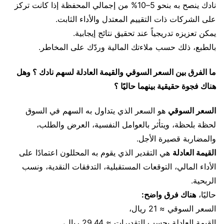
نادك ينصح به بنحو 5–10% من إجمالي المحفظة إذا كانت تركز
على الشركات ذات التقييم المعتدل والأداء الثابت.
يمكن تعزيزه تدريجياً عند تحقيق نتائج إيجابية.
بالطبع، ذلك حسب ملاءتك المالية وردّك على المخاطر.
ما الفرق بين السعر السوقي والقيمة العادلة لسهم نادك ؟ وهل
هناك فجوة حقيقية بينهما حاليًا ؟
السعر السوقي
هو السعر الذي يتداول به السهم في السوق
لحظة بلحظة، ويتأثر بالعوامل النفسية، العرض والطلب،
والمضاربة قصيرة الأجل.
القيمة العادلة
هي التقدير الذي يقوم به المحللون اعتمادًا على
الأداء المالي، التوقعات المستقبلية، التدفقات النقدية، ونسب
الربحية.
حاليًا،
هناك فرق واضح:
السعر السوقي ≈ 21 ريال،
القيمة العادلة بحسب التقديرات ≈ 29.44 ريال،