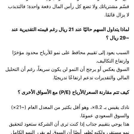
قسّم مشترياتك ولا تضع كل رأس المال دفعة واحدة؛ فالتذبذب
لا يزال قائمًا.
لماذا يتداول السهم حاليًا عند 21 ريال رغم قيمته التقديرية عند
~29 ريال ؟
السبب يعود إلى تقييم محافظ على نمو للأرباح محدود مؤخرًا
وارتفاع التكاليف.
السوق يعكس أو يرجح أن النمو لن يكون سريعاً، رغم أن التحليل
المالي والتقديرات تدعم ارتفاعًا تدريجيًا.
كيف تتم مقارنة السعر/الأرباح (P/E) مع الأسواق الأخرى ؟
نادك يقيس بـ 8.2×، وهو أقل بكثير من المعدل العام (~21×)
والسوق السعودي عمومًا.
هذا يوحي بتقييم جذاب إذا كنت ترى أن الشركة ستعود لتحقيق
نمو مستقر، ولكنه يُظهر أيضًا أن السوق لم يقرر النمو الكامل