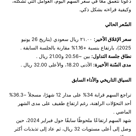
دعونا نتعمق معًا في سعر السهم اليوم، العوامل التي تشكّله،
وكيفية قراءته بشكل ذكي.
السّعر الحالي
سعر الإغلاق الأخير:
٢١.٠٠ ريال سعودي (بتاريخ 26 يونيو
2025)، بارتفاع بنسبة +1.16% مقارنة بالجلسة السابقة .
نطاق جلسة التداول:
بين ~20.56 و21.00 ريال .
مدى السّنة الأخيرة:
الأدنى 18.20، والأعلى 32.00 ريال .
السياق التاريخي والأداء السابق
تراجع السهم قرابة 34% على مدار 12 شهرًا، مسجلاً −36.3%
أحد التحوّلات الراهنة، رغم ارتفاع طفيف على مدى الشهر
الماضي .
شهد السهم ارتفاعًا ملحوظًا سابقًا حول فبراير 2024، حين
وصل إلى أعلى مستويات 32 ريال، ثم عاد إلى تذبذبات أكثر