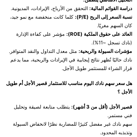
دراسة القوائم المالية:
التحقق من الأرباح، الإيرادات، المديونية.
نسبة السعر إلى الربح (P/E):
كلما كانت منخفضة مع نمو جيد،
كان السهم مغريًا.
العائد على حقوق الملكية (ROE):
مؤشر على كفاءة الإدارة
(نادك تسجل ~11%).
مؤشرات السيولة والربحية:
مثل معدل التداول والنقد المتوافر.
نادك حاليًا تُظهر نتائج إيجابية في الإيرادات والربحية، مما يدعم
قرار الشراء للمستثمر طويل الأجل.
هل سعر سهم نادك اليوم مناسب للاستثمار قصير الأجل أم طويل
الأجل ؟
قصير الأجل (أقل من 3 أشهر):
يتطلب متابعة لصيقة وتحليل
فني مستمر.
سهم نادك غير مفضل كثيرًا للمضاربة نظرًا لانخفاض السيولة
وتذبذبه المحدود.