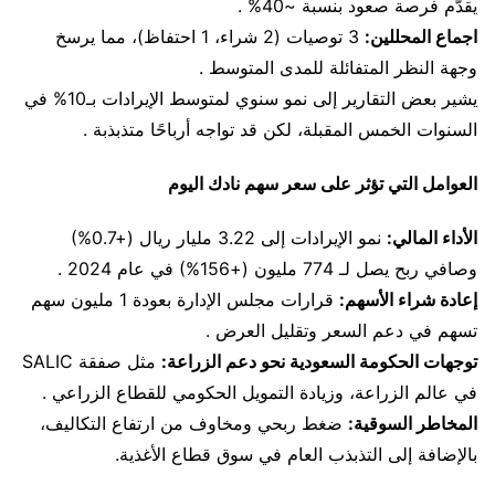
يقدّم فرصة صعود بنسبة ~40% .
اجماع المحللين:
3 توصيات (2 شراء، 1 احتفاظ)، مما يرسخ
وجهة النظر المتفائلة للمدى المتوسط .
يشير بعض التقارير إلى نمو سنوي لمتوسط الإيرادات بـ10% في
السنوات الخمس المقبلة، لكن قد تواجه أرباحًا متذبذبة .
العوامل التي تؤثر على سعر سهم نادك اليوم
الأداء المالي:
نمو الإيرادات إلى 3.22 مليار ريال (+0.7%)
وصافي ربح يصل لـ 774 مليون (+156%) في عام 2024 .
إعادة شراء الأسهم:
قرارات مجلس الإدارة بعودة 1 مليون سهم
تسهم في دعم السعر وتقليل العرض .
توجهات الحكومة السعودية نحو دعم الزراعة:
مثل صفقة SALIC
في عالم الزراعة، وزيادة التمويل الحكومي للقطاع الزراعي .
المخاطر السوقية:
ضغط ربحي ومخاوف من ارتفاع التكاليف،
بالإضافة إلى التذبذب العام في سوق قطاع الأغذية.