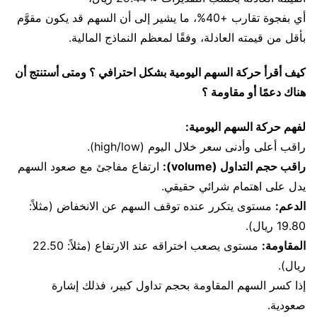
أي بفجوة تقارب +40%، ما يشير إلى أن السهم قد يكون مقوَّم
بأقل من قيمته العادلة، وفقًا لمعظم النماذج المالية.
كيف أقرأ حركة السهم اليومية بشكل احترافي ؟ ومتى أستنتج أن
هناك دعمًا أو مقاومة ؟
لفهم حركة السهم اليومية:
راقب أعلى وأدنى سعر خلال اليوم (high/low).
راقب حجم التداول (volume):
ارتفاع مفاجئ مع صعود السهم
يدل على اهتمام شرائي حقيقي.
الدعم:
مستوى يتكرر عنده توقف السهم عن الانخفاض (مثلاً:
19.80 ريال).
المقاومة:
مستوى يصعب اختراقه عند الارتفاع (مثلاً: 22.50
ريال).
إذا كسر السهم المقاومة بحجم تداول كبير، فذلك إشارة
صعودية.