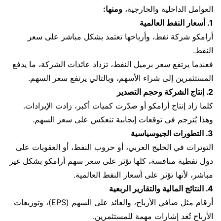
العوامل الداخلية والخارجية،
ومنها:
1. أسعار النفط العالمية
أرامكو شركة نفط، وأرباحها تعتمد بشكل مباشر على سعر
النفط.
فعندما يرتفع سعر برميل النفط، تزداد عائدات الشركة، ما يدفع
المستثمرين إلى شراء الأسهم، وبالتالي يرتفع سعر السهم.
2. إنتاج الشركة وحجم التصدير
كلما زاد إنتاج أرامكو أو صدّرت كميات أكبر، زادت الإيرادات.
وهذا يُترجم في توقعات إيجابية تنعكس على سعر السهم.
3. التطورات الجيوسياسية
التوترات في الخليج العربي، أو حروب النفط، أو العقوبات على
دول نفطية منافسة، كلها تؤثر على سعر سهم أرامكو بشكل غير
مباشر، لأنها تؤثر على أسعار النفط العالمية.
4. النتائج المالية والتقارير الربعية
أرقام مثل صافي الأرباح، والعائد على السهم (EPS)، وتوزيعات
الأرباح تُعد إشارات مهمة للمستثمرين.