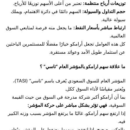
توزيعات أرباح منتظمة:
تعتبر من أعلى الأسهم توزيعًا للأرباح.
حجم التداول والسيولة:
السهم دائمًا في دائرة الاهتمام، ويملك
سيولة عالية.
ارتباط مباشر بأسعار النفط:
ما يجعل منه فرصة لمتابعي السوق
العالمية.
كل هذه العوامل تجعل أرامكو خيارًا مفضلًا للمستثمرين الباحثين
عن استثمار طويل الأمد وعوائد مستقرة.
ما علاقة سهم ارامكو بالمؤشر العام “تاسي” ؟
المؤشر العام للسوق السعودي يُعرف باسم “تاسي” (TASI)،
ويُعتبر مقياسًا لأداء السوق ككل.
بما أن أرامكو أكبر شركة مدرجة في السوق من حيث القيمة
السوقية،
فهي تؤثر بشكل مباشر على حركة المؤشر:
إذا ارتفع سهم أرامكو، غالبًا ما يرتفع المؤشر بسبب وزنه الكبير
فيه.
والعكس صحيح، إذا انخفض سهمها، يضغط على المؤشر ويُظهر