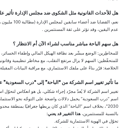
هل للأحداث القانونية مثل الشكوى ضد مجلس الإدارة تأثير ع
نعم، القضايا ض
عدم اليقين، وقد تؤثر على ثقة المستثمرين .
هل سهم الباحة مباشر مناسب لشراء الآن أم الانتظار ؟
للمخاطِرين: الوضع مبشّر بعد نظافة الهيكل المالي وإطفاء الخسائر
للمتحفّظين: السهم لا يزال مرتفع التقلب، مع مخاطر تنظيمية وقانوني
الخلاصة: قرّر بناءً على ملفك الاستثماري، مع مراقبة البيانات المقبلة
ما تأثير تغيير اسم الشركة من “الباحة” إلى “درب السعودية” 
تغيير اسم الشركة لا يُعدّ مجرّد إجراء شكلي، بل هو انعكاس لتحوّل اس
اسم “درب السعودية” يحمل دلالات واضحة على التوجّه نحو الاستثما
2030″، بخلاف اسم “الباحة” الذي كان يربطها جغرافيًا بمنطقة محدودة.
بالنسبة للمستثمرين،
هذا التغيير قد يعني:
تحوّل في الهوية الاستثمارية للشركة.