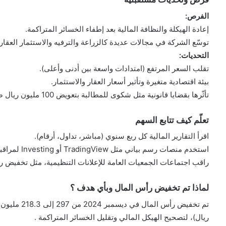
الفرص:
إعادة الهيكلة والنظافة المالية بعد إطفاء الخسائر المتراكمة.
توسّع الشركة في مجالات عديدة كالزراعة والترفيه والاستثمار العقار
التحديات:
تقلب السعر المرتفع (امتدادات واسعة بين أدنى وأعلى).
بيئة اقتصادية متغيرة وتأثير أسعار العقار والاستثمار.
تأثّرها بقضايا قانونية مثل شكوى للمطالبة بتعويض 100 مليون ريال ضد بعض أعضاء مجلس الإدارة السابقين .
تعلّم كيف تتابع السهم
اقرأ التقارير المالية كل ربع سنوي (مباشر، تداول، أرقام).
استخدم منصات رسم بياني مثل TradingView أو Investing لمراقبة الدعم والمقاومة والتذبذبات اليومية.
راقب اجتماعات الجمعيات العامة للإعلانات التنظيمية، مثل تخفيض رأ
لماذا تم تخفيض رأس المال وبأي هدف ؟
ريال)، لتصحيح الهيكل المالي وتقليل الخسائر المتراكمة .