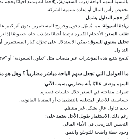
بالنسبة لسهم الباحة (درب السعودية)، يُلاحظ أنه يتمتع أحيانًا بحجم 
تخفيض رأس المال أو إعادة تسمية الشركة.
أثر حجم التداول يشمل:
زيادة السيولة:
مما يُسهّل دخول وخروج المستثمرين بدون أثر كبير عل
تقلب السعر:
الأحجام الكبيرة ترتبط أحيانًا بتذبذب حاد، خصوصًا إذا ت
تحليل معنوي للسوق:
يمكن الاستدلال على تحرّك كبار المستثمرين أو
التداول.
يُنصح بتتبع هذه المؤشرات عبر منصات مثل “تداول السعودية” أو “TradingView” لمراقبة الحركات غير المعتادة.
ما العوامل التي تجعل سهم الباحة مباشر مضاربياً ؟ وهل هو م
السهم يوصف غالبًا بأنه مضاربي بسبب الآتي:
تغيرات مفاجئة في السعر خلال جلسات قصيرة.
حساسيته للأخبار المتعلقة بالتنظيمات أو القضايا القانونية.
حجم تداول عالٍ بشكل غير منتظم.
رغم ذلك،
الاستثمار طويل الأجل يعتمد على:
التحسن التدريجي في الأداء المالي.
وجود خطة واضحة للتوسّع والنمو.