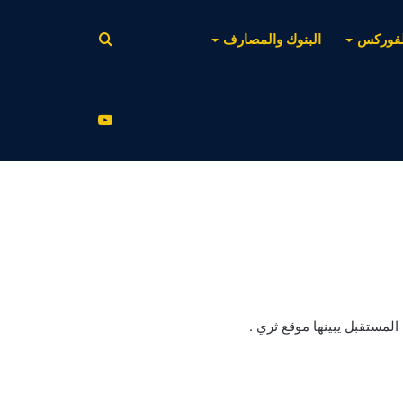
بحث
لفوركس
البنوك والمصارف
عن
يوتيوب
لمستقبل يبينها موقع ثري .