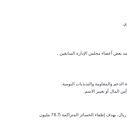
ي.
س المال أو تغيير الاسم.
تم تخفيض رأس المال في ديسمبر 2024 من 297 إلى 218.3 مليون ريال، بهدف إطفاء الخسائر المتراكمة (78.7 مليون