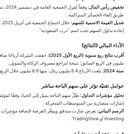
تخفيض رأس المال:
طريق إلغاء الخسائر المتراكمة .
تعديل القيمة الاسمية للسهم:
إعادة تداول السهم تحت اسم “درب السعودية” .
الأداء المالي (النتائج)
أقرب نتائج ربع سنوية (الربع الأول 2025):
مليون في الربع السابق؛ نتيجة لتراجع مصروف الزكاة والتمويل .
سنة 2024:
بلغت الأرباح 8.4 مليون ريال، منها 6.6 مليون خلال الربع الرابع، بعد أن أعلنت إطفاء كافة خسائرها المتراكمة .
عوامل تقنيّة تؤثر على سهم الباحة مباشر
تحليل مؤشرات التداول:
إشارات متضاربة من المتوسطات المتحركة .
الرسم البياني:
يعرض شارت متدفق ويوفّر الفرصة لإضافة مؤشرات الش
Investing أو TradingView .
فرص وتحديات مستقبلية