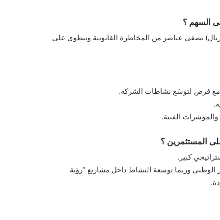
لى السهم ؟
د أعضاء سابقين لمجلس الإدارة (مطالبة 100 مليون ريال) تضفي عناصر من المخاطرة القانونية وتنطوي على
، مع فرص لتوسّع نشاطات الشركة.
ة.
 والمؤشرات الفنية.
على المستثمرين ؟
تراتيجي كبير.
ر الوطني وربما توسعة النشاط داخل مشاريع “رؤية