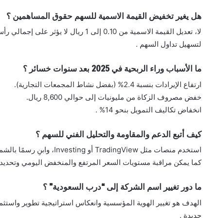
هل يغير تخفيض القيمة الاسمية للسهم حقوق المساهمين ؟
لا، تعديل القيمة الاسمية من 0.10 إلى 1 ري
لتسهيل تداول السهم .
ما الأسباب وراء الربحية في 2025 بعد سنوات خسائر ؟
ارتفاع الإيرادات بنسبة 2.4% (بفضل نشاط المجمعات التجارية).
خفض مصروف الزكاة من مليونيات إلى حوالي 8,600 ريال.
انخفاض تكاليف التمويل بنحو 14% .
كيف أتبع الدعم والمقاومة والتحليل الفني للسهم ؟
استخدم منصات مثل TradingView أو Investing، وابنِ رسمًا بالشمعات اليابانية، والمؤشرات (MACD، RSI).
كما يمكن مراقبة مستويات السعر المرتفع والمنخفض اليومي وتحديد 
ما دور تغيير اسم الشركة إلى “درب السعودية” ؟
الهدف هو تغيير الهوية المؤسسية وانعكاس استراتيجية تطوير واستثم
جديدة .