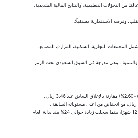
ا من التحوّلات التنظيمية، والنتائج المالية المتذبذبة،
لب، وفرصه الاستثمارية مستقبلًا.
مل المجمعات التجارية، السكنية، المزارع، المصانع،
 “الباحة للاستثمار والتنمية”، وهي مدرجة في السوق السعودي تحت الرمز
ارتفعت القيمة السوقية بما يفوق 115% خلال آخر 12 شهرًا، بينما سجلت زيادة حوالي 24% منذ بداية العام