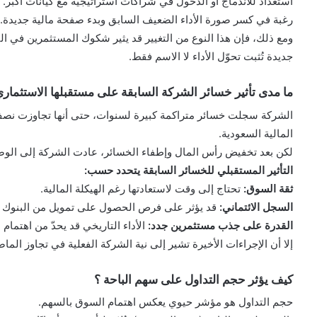
استعداد للاندماج أو الدخول في شراكات استراتيجية مع كيانات أكبر.
رغبة في كسر صورة الأداء الضعيف السابق وبدء صفحة مالية جديدة.
ومع ذلك، فإن هذا النوع من التغيير قد يثير شكوك المستثمرين في البد
جديدة تُثبت تحوّل الأداء لا الاسم فقط.
ما مدى تأثير خسائر الشركة السابقة على مستقبلها الاستثماري
الشركة سجلت خسائر متراكمة كبيرة لسنوات، حتى أنها تجاوزت نصف
المالية السعودية.
لكن بعد تخفيض رأس المال وإطفاء الخسائر، عادت الشركة إلى الوض
التأثير المستقبلي للخسائر السابقة يتحدد حسب:
ثقة السوق:
تحتاج إلى وقت لاستعادتها رغم الهيكلة المالية.
السجل الائتماني:
قد يؤثر على فرص الحصول على تمويل من البنوك أو
القدرة على جذب مستثمرين جدد:
الأداء التاريخي قد يحدّ من اهتم
إلا أن الإجراءات الأخيرة تشير إلى نية الشركة الفعلية في تجاوز الما
كيف يؤثر حجم التداول على سهم الباحة ؟
حجم التداول هو مؤشر حيوي يعكس اهتمام السوق بالسهم.