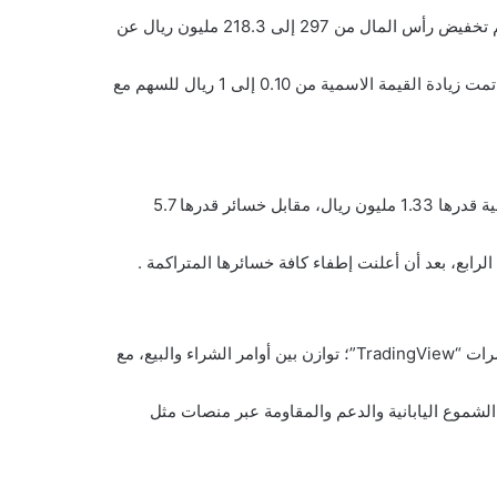
وفقاً لقرار الجمعية العامة في ديسمبر 2024، تم تخفيض رأس المال من 297 إلى 218.3 مليون ريال عن
خلال اجتماع الجمعية في أبريل 2025، تمت زيادة القيمة الاسمية من 0.10 إلى 1 ريال للسهم مع
حققت الشركة أرباحًا صافية قدرها 1.33 مليون ريال، مقابل خسائر قدرها 5.7
ظلّ سهم الباحة يميل إلى الحياد وفقًا لمؤشرات “TradingView”؛ توازن بين أوامر الشراء والبيع، مع
موع اليابانية والدعم والمقاومة عبر منصات مثل