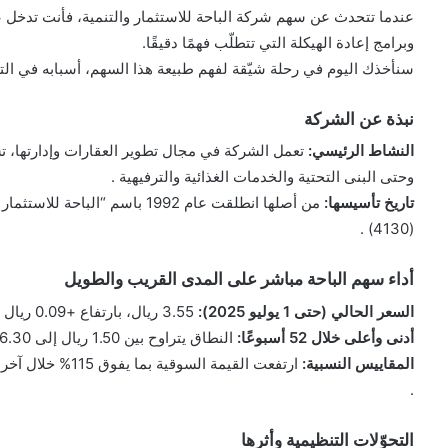
عندما تتحدث عن سهم شركة الباحة للاستثمار والتنمية، فأنت تدخل عالمً
وبرامج إعادة الهيكلة التي تتطلّب فهمًا دقيقًا.
سنأخذك اليوم في رحلة شيّقة لفهم طبيعة هذا السهم، أسبابه في التق
نبذة عن الشركة
النشاط الرئيسي:
تعمل الشركة في مجال تطوير العقارات وإدارتها، تش
وحتى البنى التحتية والخدمات الغذائية والترفيهية .
تاريخ تأسيسها:
من أصلها انطلقت عام 1992 باسم
(4130) .
أداء سهم الباحة مباشر على المدى القريب والطويل
السعر الحالي (حتى 1 يوليو 2025):
3.55 ريال، بارتفاع +0.09 ريال (+2.60%) مقارنة بالإغلاق السابق عند 3.46 ريال .
أدنى وأعلى خلال 52 أسبوعًا:
النطاق يتراوح بين 1.50 ريال إلى 6.30 ريال، مع انخفاض من أعلى مستوياته السابقة .
المقاييس النسبية:
.
التحوّلات التنظيمية وأثرها