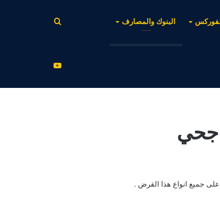
بحث
لفوركس
البنوك والمصارف
عن
يوتيوب
اجحي
لى جميع انواع هذا القرض .