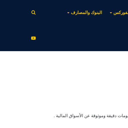
بحث
لفوركس
البنوك والمصارف
عن
يوتيوب