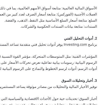
الأسواق المالية العالمية: متابعة أسواق الأسهم العالمية، بما في ذلك ا
العملات الأجنبية (الفوركس): متابعة أسعار الصرف لعدد كبير من العمل
السلع: متابعة أسعار السلع الأساسية مثل النفط، الذهب، والفضة.
السندات: متابعة بيانات السندات الحكومية والشركات.
2. أدوات التحليل الفني
برنامج Investing.com يوفر أدوات تحليل فني متقدمة تساعد المستثمرين في تحليل البيانات واتخاذ قرارات استثمارية:
المؤشرات الفنية: مثل المتوسطات المتحركة، مؤشر القوة النسبية (RSI)، ومؤشر MACD.
الرسوم البيانية: رسومات بيانية تفاعلية تعرض تحركات الأسعار على 
أدوات الرسم: أدوات لرسم الخطوط والنماذج على الرسوم البيانية لتح
3. أخبار وتحليلات السوق
توفير الأخبار المالية والتحليلات من مصادر موثوقة يساعد المستثمر
أخبار السوق: تحديثات حية حول الأحداث الاقتصادية والسياسية التي 
تحليلات السوق: تقارير تحليلية من خبراء ومحللين يقدمون رؤى متعمق