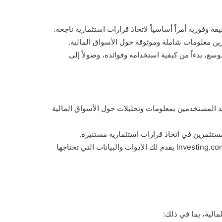
وفورية أمراً أساسياً لاتخاذ قرارات استثمارية ناجحة.
سنستعرض تفاصيل برنامج Investing.com بشكل موسع، بدءاً من كيفية استخدامه وفوائده، وصولاً إلى
تهدف إلى تزويد المستخدمين بمعلومات وتحليلات حول الأسواق المالية
ستثمرين في اتخاذ قرارات استثمارية مستنيرة.
سواء كنت مبتدئًا في مجال الاستثمار أو خبيرًا في هذا المجال، فإن Investing.com يقدم لك الأدوات والبيانات التي تحتاجها